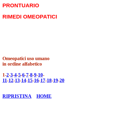
PRONTUARIO
RIMEDI OMEOPATICI
Omeopatici uso umano
in ordine alfabetico
1-
2
-
3
-
4
-
5
-
6
-
7
-
8
-
9
-
10
-
11
-
12
-
13
-
14
-
15
-
16
-
17
-
18
-
19
-
20
RIPRISTINA
HOME