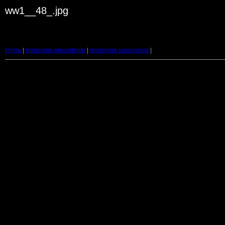
ww1__48_.jpg
Prima
|
Immagine precedente
|
Immagine successiva
|