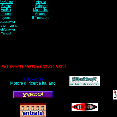
AltaVista
Virgilio
Excite
Skipper
HotBot
Music-link
Infoseek
Arianna
Lycos
Il Trovatore
etacrawler
thern Light
ebCrawler
Yahoo!
I SEGUENTI MOTORI DI RICERCA
ShinySeek
Motore di ricerca italiano