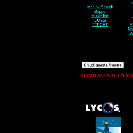
McL
ink Search
Skipper
Music-link
L'Unità
M
FTPGET
Nor
W
SIAMO SEGNALATI SU