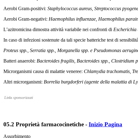
Aerobi Gram-positivi
:
Staphylococcus aureus, Streptococcus pyogen
Aerobi Gram-negativi
:
Haemophilus influenzae, Haemophilus parainflu
L’azitromicina dimostra attività variabile nei confronti di
Escherichia 
In caso di infezioni sostenute da tali specie batteriche test di sensibili
Proteus spp., Serratia spp., Morganella spp. e Pseudomonas aerugi
Batteri anaerobi
:
Bacteroides fragilis, Bacteroides spp., Clostridiu
Microrganismi causa di malattie veneree
:
Chlamydia trachomatis, Tr
Altri microrganismi
:
Borrelia burgdorferi (agente della malattia d
Links sponsorizzati
05.2 Proprietà farmacocinetiche
-
Inizio Pagina
Assorbimento