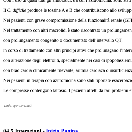
Con l’uso di quasi tutti gli antibiotici, tra cui l’azitromicina, sono stat
Il
C. difficile
produce le tossine A e B che contribuiscono allo sviluppo
Nei pazienti con grave compromissione della funzionalità renale (GFR
Nel trattamento con altri macrolidi è stato riscontrato un prolungamento
con prolungamento congenito o documentato dell’intervallo QT;
in corso di trattamento con altri principi attivi che prolunagano l’interv
con alterazione degli elettroliti, specialmente nei casi di ipopotassie
con bradicardia clinicamente rilevante, aritmia cardiaca o insufficienz
Nei pazienti in terapia con azitromicina sono stati riportate esacerbaz
Le compresse contengono lattosio. I pazienti affetti da rari problemi e
Links sponsorizzati
04.5 Interazioni
-
Inizio Pagina