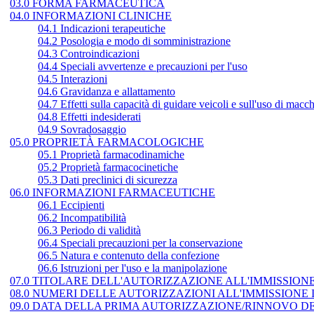
03.0 FORMA FARMACEUTICA
04.0 INFORMAZIONI CLINICHE
04.1 Indicazioni terapeutiche
04.2 Posologia e modo di somministrazione
04.3 Controindicazioni
04.4 Speciali avvertenze e precauzioni per l'uso
04.5 Interazioni
04.6 Gravidanza e allattamento
04.7 Effetti sulla capacità di guidare veicoli e sull'uso di macc
04.8 Effetti indesiderati
04.9 Sovradosaggio
05.0 PROPRIETÀ FARMACOLOGICHE
05.1 Proprietà farmacodinamiche
05.2 Proprietà farmacocinetiche
05.3 Dati preclinici di sicurezza
06.0 INFORMAZIONI FARMACEUTICHE
06.1 Eccipienti
06.2 Incompatibilità
06.3 Periodo di validità
06.4 Speciali precauzioni per la conservazione
06.5 Natura e contenuto della confezione
06.6 Istruzioni per l'uso e la manipolazione
07.0 TITOLARE DELL'AUTORIZZAZIONE ALL'IMMISSION
08.0 NUMERI DELLE AUTORIZZAZIONI ALL'IMMISSIONE
09.0 DATA DELLA PRIMA AUTORIZZAZIONE/RINNOVO D