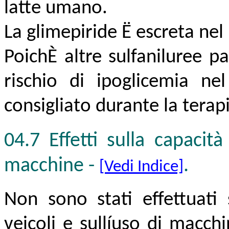
latte umano.
La glimepiride Ë escreta nel l
PoichÈ altre sulfaniluree p
rischio di ipoglicemia nel
consigliato durante la terap
04.7 Effetti sulla capacità
macchine
-
.
[Vedi Indice]
Non sono stati effettuati 
veicoli e sullíuso di macch