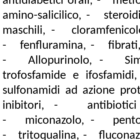
antidiabetici orali, - metf
amino-salicilico, - steroid
maschili, - cloramfenicol
- fenfluramina, - fibrati,
- Allopurinolo, - Simpa
trofosfamide e ifosfamid
sulfonamidi ad azione pro
inibitori, - antibiotic
- miconazolo, - pentossif
- tritoqualina, - fluconaz