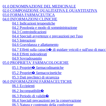
01.0 DENOMINAZIONE DEL MEDICINALE
02.0 COMPOSIZIONE QUALITATIVA E QUANTITATIVA
03.0 FORMA FARMACEUTICA
04.0 INFORMAZIONI CLINICHE
04.1 Indicazioni terapeutiche
04.2 Posologia e modo di somministrazione
04.3 Controindicazioni
04.4 Speciali avvertenze e precauzioni per l'uso
04.5 Interazioni
04.6 Gravidanza e allattamento
04.7 Effetti sulla capacit� di guidare veicoli e sull'uso di mac
04.8 Effetti indesiderati
04.9 Sovradosaggio
05.0 PROPRIETA' FARMACOLOGICHE
05.1 Propriet� farmacodinamiche
05.2 Propriet� farmacocinetiche
05.3 Dati preclinici di sicurezza
06.0 INFORMAZIONI FARMACEUTICHE
06.1 Eccipienti
06.2 Incompatibilit�
06.3 Periodo di validit�
06.4 Speciali precauzioni per la conservazione
06.5 Natura e contenuto della confezione