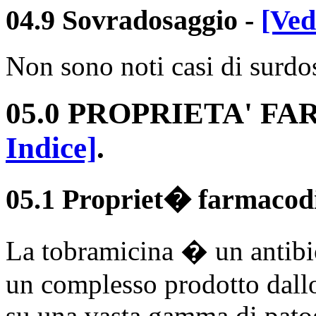
04.9 Sovradosaggio
-
[Ved
Non sono noti casi di surdo
05.0 PROPRIETA' 
Indice]
.
05.1 Propriet� farmacod
La tobramicina � un antibio
un complesso prodotto dallo
su una vasta gamma di patog