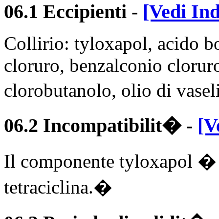
06.1 Eccipienti
-
[Vedi Ind
Collirio: tyloxapol, acido b
cloruro, benzalconio clorur
clorobutanolo, olio di vase
06.2 Incompatibilit�
-
[V
Il componente tyloxapol � 
tetraciclina.�