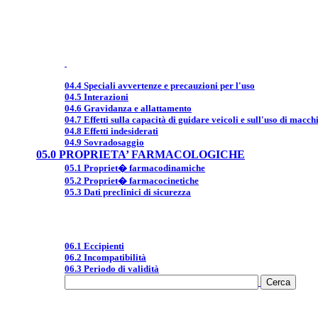
04.4 Speciali avvertenze e precauzioni per l'uso
04.5 Interazioni
04.6 Gravidanza e allattamento
04.7 Effetti sulla capacità di guidare veicoli e sull'uso di macch
04.8 Effetti indesiderati
04.9 Sovradosaggio
05.0 PROPRIETA’ FARMACOLOGICHE
05.1 Propriet� farmacodinamiche
05.2 Propriet� farmacocinetiche
05.3 Dati preclinici di sicurezza
06.1 Eccipienti
06.2 Incompatibilità
06.3 Periodo di validità