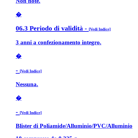
Non note.
�
06.3 Periodo di validità
-
[Vedi Indice]
3 anni a confezionamento integro.
�
-
[Vedi Indice]
Nessuna.
�
-
[Vedi Indice]
Blister di Poliamide/Alluminio/PVC/Alluminio