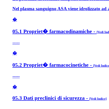
Nel plasma sanguigno ASA viene idrolizzato ad aci
�
05.1 Propriet� farmacodinamiche
-
[Vedi Ind
-----
�
05.2 Propriet� farmacocinetiche
-
[Vedi Indic
-----
�
05.3 Dati preclinici di sicurezza
-
[Vedi Indice]