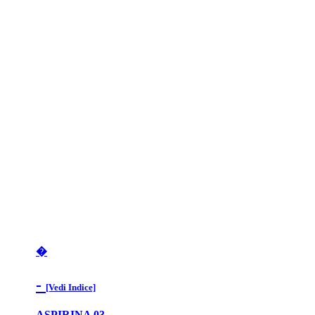
�
-
[Vedi Indice]
ASPIRINA 03