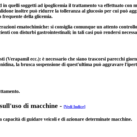
od in quelli soggetti ad ipoglicemia il trattamento va effettuato con
rtalidone inoltre può ridurre la tolleranza al glucosio per cui può 
o frequente della glicemia.
erazioni ematochimiche: si consiglia comunque un attento controllo 
pazienti con disturbi gastrointestinali; in tali casi può rendersi nece
ti (Verapamil ecc.): è necessario che siano trascorsi parecchi giorn
nidina, la brusca sospensione di quest'ultima può aggravare l'ipert
attamento.
 sull'uso di macchine
-
[Vedi Indice]
a capacità di guidare veicoli e di azionare determinate macchine.