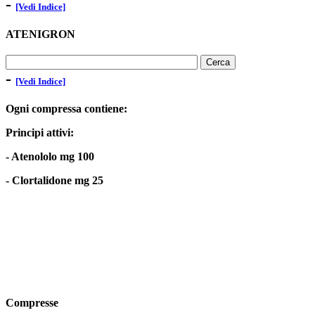
-
[Vedi Indice]
ATENIGRON
-
[Vedi Indice]
Ogni compressa contiene:
Principi attivi:
- Atenololo mg 100
- Clortalidone mg 25
Compresse