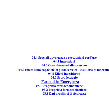
04.4 Speciali avvertenze e precauzioni per l'uso
04.5 Interazioni
04.6 Gravidanza ed allattamento
04.7 Effetti sulla capacit� di guidare veicoli e sull'uso di macchin
04.8 Effetti indesiderati
04.9 Sovradosaggio
Farmaci in Emergenza
05.1 Proprietà farmacodinamiche
05.2 Proprietà farmacocinetiche
05.3 Dati preclinici di sicurezza