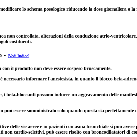
io modificare lo schema posologico riducendo la dose giornaliera o l
a non controllata, alterazioni della conduzione atrio-ventricolare, 
goli costituenti.
o
-
[Vedi Indice]
o con il prodotto non deve essere sospeso bruscamente.
 necessario informare l'anestesista, in quanto il blocco beta-adrene
che, i beta-bloccanti possono indurre un aggravamento delle manifesta
dotto può essere somministrato solo quando questa sia perfettament
ruttive delle vie aeree e in pazienti con asma bronchiale si può avere
i non cardio-selettivi, può essere risolto con broncodilatatori di 