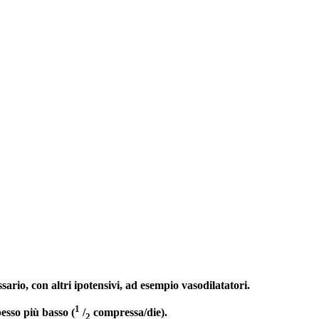
ario, con altri ipotensivi, ad esempio vasodilatatori.
1
esso più basso (
/
compressa/die).
2