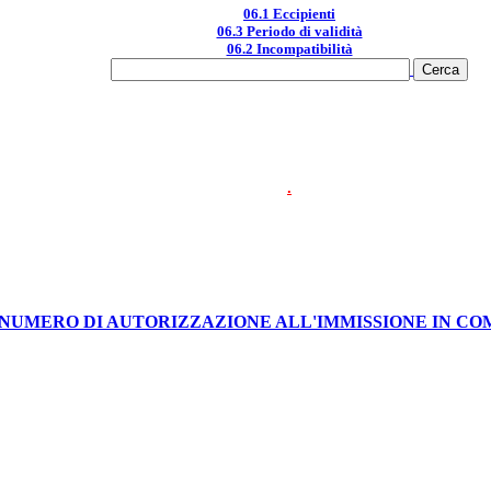
06.1 Eccipienti
06.3 Periodo di validità
06.2 Incompatibilità
.
0 NUMERO DI AUTORIZZAZIONE ALL'IMMISSIONE IN C