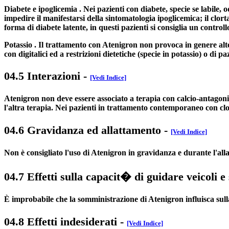
Diabete e ipoglicemia . Nei pazienti con diabete, specie se labile, 
impedire il manifestarsi della sintomatologia ipoglicemica; il clo
forma di diabete latente, in questi pazienti si consiglia un controll
Potassio . Il trattamento con Atenigron non provoca in genere alt
con digitalici ed a restrizioni dietetiche (specie in potassio) o di 
04.5 Interazioni
-
[Vedi Indice]
Atenigron non deve essere associato a terapia con calcio-antagonis
l'altra terapia. Nei pazienti in trattamento contemporaneo con clo
04.6 Gravidanza ed allattamento
-
[Vedi Indice]
Non è consigliato l'uso di Atenigron in gravidanza e durante l'all
04.7 Effetti sulla capacit� di guidare veicoli e
È improbabile che la somministrazione di Atenigron influisca sull
04.8 Effetti indesiderati
-
[Vedi Indice]