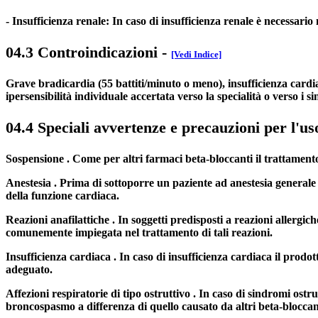
- Insufficienza renale: In caso di insufficienza renale è necessar
04.3 Controindicazioni
-
[Vedi Indice]
Grave bradicardia (55 battiti/minuto o meno), insufficienza cardiac
ipersensibilità individuale accertata verso la specialità o verso i sin
04.4 Speciali avvertenze e precauzioni per l'us
Sospensione . Come per altri farmaci beta-bloccanti il trattament
Anestesia . Prima di sottoporre un paziente ad anestesia generale è
della funzione cardiaca.
Reazioni anafilattiche . In soggetti predisposti a reazioni allergi
comunemente impiegata nel trattamento di tali reazioni.
Insufficienza cardiaca . In caso di insufficienza cardiaca il pro
adeguato.
Affezioni respiratorie di tipo ostruttivo . In caso di sindromi ost
broncospasmo a differenza di quello causato da altri beta-bloccant