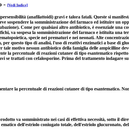
o
-
[Vedi Indice]
ipersensibilità (anafilattoidi) gravi e talora fatali. Queste si manifes
si deve sospendere la somministrazione del farmaco ed istituire un o
tubazione). Come per qualsiasi altro antibiotico, è essenziale una cos
rifichi, va sospesa la somministrazione del farmaco e istituita una 
ematopoietica, specie nei prematuri e nei neonati. Alte concentrazioni
per questo tipo di analisi, l'uso di reattivi enzimatici a base di gluc
 tale motivo nessun antibiotico della famiglia delle ampicilline de
la percentuale di reazioni cutanee di tipo esantematico rispetto ai p
avi se trattati con cefalosporine. Prima del trattamento indagare su 
tare la percentuale di reazioni cutanee di tipo esantematico. Non s
rodotto va somministrato nei casi di effettiva necessità, sotto il dir
ematico dell'estriolo coniugato totale, dell'estriolo glucuronato, del