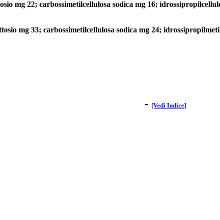
osio mg 22; carbossimetilcellulosa sodica mg 16; idrossipropilcellu
ttosio mg 33; carbossimetilcellulosa sodica mg 24; idrossipropilmeti
-
[Vedi Indice]