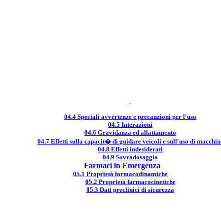
04.4 Speciali avvertenze e precauzioni per l'uso
04.5 Interazioni
04.6 Gravidanza ed allattamento
04.7 Effetti sulla capacit� di guidare veicoli e sull'uso di macchin
04.8 Effetti indesiderati
04.9 Sovradosaggio
Farmaci in Emergenza
05.1 Proprietà farmacodinamiche
05.2 Proprietà farmacocinetiche
05.3 Dati preclinici di sicurezza