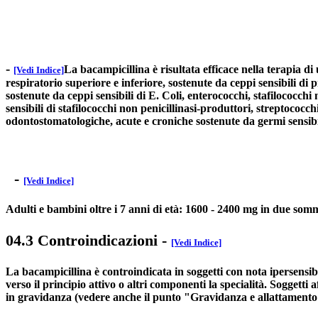
-
La bacampicillina è risultata efficace nella terapia di
[Vedi Indice]
respiratorio superiore e inferiore, sostenute da ceppi sensibili di
sostenute da ceppi sensibili di E. Coli, enterococchi, stafilococchi 
sensibili di stafilococchi non penicillinasi-produttori, streptococchi
odontostomatologiche, acute e croniche sostenute da germi sensibi
-
[Vedi Indice]
Adulti e bambini oltre i 7 anni di età: 1600 - 2400 mg in due sommi
04.3 Controindicazioni
-
[Vedi Indice]
La bacampicillina è controindicata in soggetti con nota ipersensibi
verso il principio attivo o altri componenti la specialità. Soggett
in gravidanza (vedere anche il punto "Gravidanza e allattamento