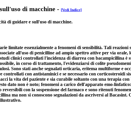
 sull'uso di macchine
-
[Vedi Indice]
cità di guidare e sull'uso di macchine.
rie limitate essenzialmente a fenomeni di sensibilità. Tali reazioni 
associate all'uso di penicilline ad ampio spettro attive per via orale, 
 studi clinici controllati l'incidenza di diarrea con bacampicillina 
possibile, in corso di trattamento, l'evidenziarsi di colite pseudom
losi. Sono stati anche segnalati orticaria, eritema multiforme e occa
 controllati con antistaminici e se necessario con corticosteroidi sis
cci la vita del paziente e sia curabile soltanto con una terapia con 
sto dato non è noto; fenomeni a carico dell'apparato emo-linfatico
o reversibili con la sospensione del farmaco e sono ritenuti fenomeni 
nicillina ma non si conoscono segnalazioni da ascriversi al Bacasint
llustrativo.