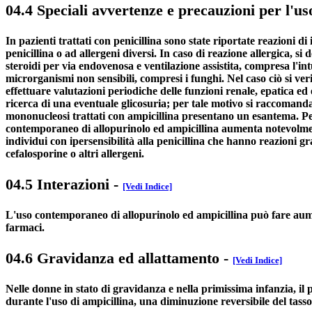
04.4 Speciali avvertenze e precauzioni per l'us
In pazienti trattati con penicillina sono state riportate reazioni di 
penicillina o ad allergeni diversi. In caso di reazione allergica, 
steroidi per via endovenosa e ventilazione assistita, compresa l'in
microrganismi non sensibili, compresi i funghi. Nel caso ciò si ve
effettuare valutazioni periodiche delle funzioni renale, epatica ed 
ricerca di una eventuale glicosuria; per tale motivo si raccomanda, 
mononucleosi trattati con ampicillina presentano un esantema. Per
contemporaneo di allopurinolo ed ampicillina aumenta notevolmente 
individui con ipersensibilità alla penicillina che hanno reazioni gr
cefalosporine o altri allergeni.
04.5 Interazioni
-
[Vedi Indice]
L'uso contemporaneo di allopurinolo ed ampicillina può fare aumen
farmaci.
04.6 Gravidanza ed allattamento
-
[Vedi Indice]
Nelle donne in stato di gravidanza e nella primissima infanzia, il p
durante l'uso di ampicillina, una diminuzione reversibile del tasso 