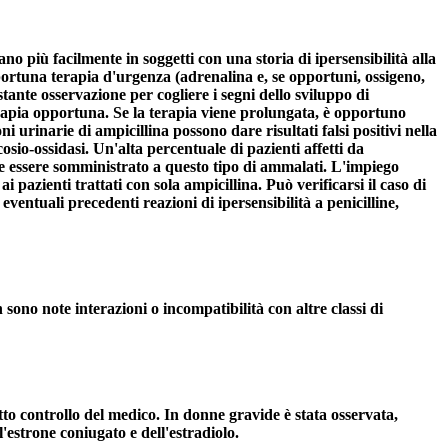
tano più facilmente in soggetti con una storia di ipersensibilità alla
pportuna terapia d'urgenza (adrenalina e, se opportuni, ossigeno,
tante osservazione per cogliere i segni dello sviluppo di
terapia opportuna. Se la terapia viene prolungata, è opportuno
 urinarie di ampicillina possono dare risultati falsi positivi nella
osio-ossidasi. Un'alta percentuale di pazienti affetti da
ve essere somministrato a questo tipo di ammalati. L'impiego
azienti trattati con sola ampicillina. Può verificarsi il caso di
eventuali precedenti reazioni di ipersensibilità a penicilline,
ono note interazioni o incompatibilità con altre classi di
etto controllo del medico. In donne gravide è stata osservata,
l'estrone coniugato e dell'estradiolo.