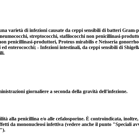
 una varietà di infezioni causate da ceppi sensibili di batteri Gram-p
 pneumococchi, streptococchi, stafilococchi non penicillinasi-produtt
non penicillinasi-produttori, Proteus mirabilis e Neisseria gonorrhoea
 ed enterococchi; - Infezioni intestinali, da ceppi sensibili di Shigel
li.
nistrazioni giornaliere a seconda della gravità dell'infezione.
lità alla penicillina e/o alle cefalosporine. È controindicata, inolt
i affetti da mononucleosi infettiva (vedere anche il punto "Speciali
").