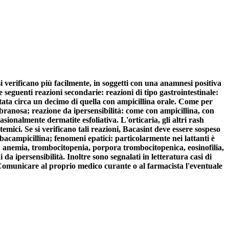
si verificano più facilmente, in soggetti con una anamnesi positiva
le seguenti reazioni secondarie: reazioni di tipo gastrointestinale:
è stata circa un decimo di quella con ampicillina orale. Come per
embranosa; reazione da ipersensibilità: come con ampicillina, con
sionalmente dermatite esfoliativa. L'orticaria, gli altri rash
temici. Se si verificano tali reazioni, Bacasint deve essere sospeso
bacampicillina; fenomeni epatici: particolarmente nei lattanti è
: anemia, trombocitopenia, porpora trombocitopenica, eosinofilia,
da ipersensibilità. Inoltre sono segnalati in letteratura casi di
. Comunicare al proprio medico curante o al farmacista l'eventuale