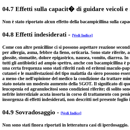
04.7 Effetti sulla capacit� di guidare veicoli e
Non è stato riportato alcun effetto della bacampicillina sulla capa
04.8 Effetti indesiderati
-
[Vedi Indice]
Come con altre penicilline ci si possono aspettare reazione seconda
per allergia, asma, febbre da fieno, orticaria. Sono state riferite, 
glossite, stomatite, dolore epigastrico, nausea, vomito, diarrea. In
tutti gli antibiotici ad ampio spettro, anche con bacampicillina è 
una certa frequenza sono stati riferiti rash ed eritemi maculo-papu
cutanei e le manifestazioni del tipo malattia da siero possono essere
a meno che nell'opinione del medico la condizione da trattare mina
stato notato un modesto aumento della SGOT. Il significato di que
leucopenia ed agranulocitosi sono condizioni riferite; di solito son
nefrite interstiziale acuta insorta in corso di trattamento con pe
insorgenza di effetti indesiderati, non descritti nel presente foglio i
04.9 Sovradosaggio
-
[Vedi Indice]
Non sono stati finora riportati in letteratura casi di iperdosaggio.