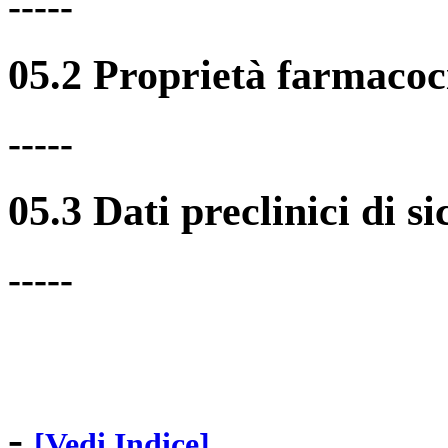
-----
05.2 Proprietà farmacoc
-----
05.3 Dati preclinici di s
-----
-
[Vedi Indice]