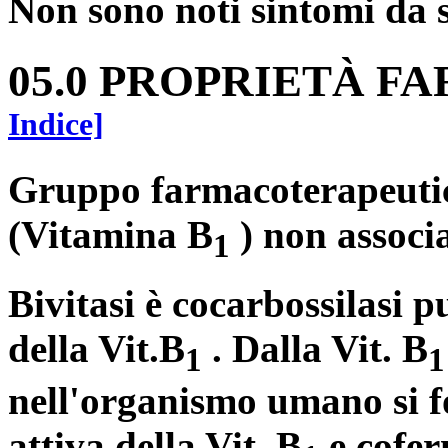
Non sono noti sintomi da 
05.0 PROPRIETÀ 
Indice]
Gruppo farmacoterapeutic
(Vitamina B
) non associa
1
Bivitasi è cocarbossilasi pu
della Vit.B
. Dalla Vit. B
1
1
nell'organismo umano si f
attiva della Vit. B
e cofer