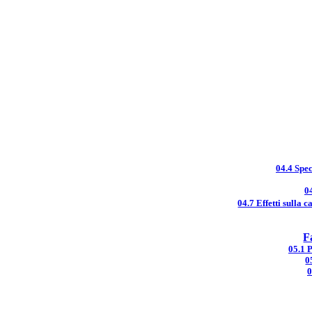
04.4 Spec
0
04.7 Effetti sulla 
F
05.1 
0
0