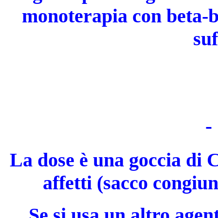
monoterapia con beta-bl
suf
-
La dose è una goccia di C
affetti (sacco congiun
Se si usa un altro agen