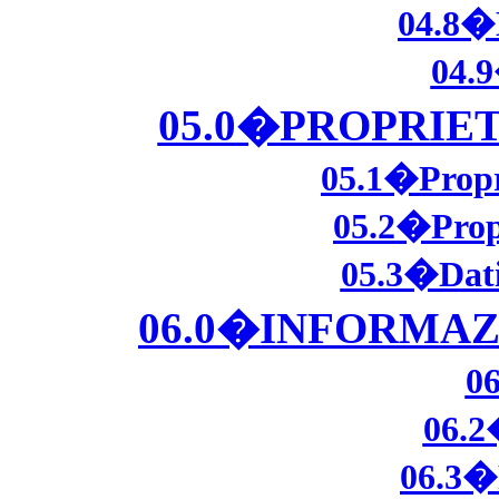
04.8�E
04.
05.0�PROPRIE
05.1�Propr
05.2�Prop
05.3�Dati 
06.0�INFORMAZ
06
06.2
06.3�P