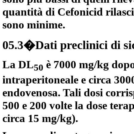
quantità di Cefonicid rilasci
sono minime.
05.3�Dati preclinici di s
La DL
è 7000 mg/kg dopo
50
intraperitoneale e circa 3
endovenosa. Tali dosi corri
500 e 200 volte la dose tera
circa 15 mg/kg).