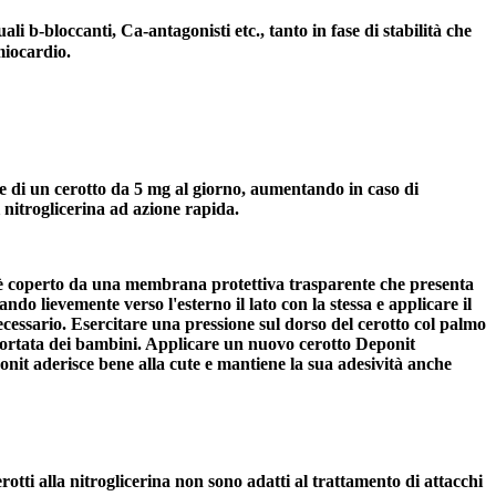
i b-bloccanti, Ca-antagonisti etc., tanto in fase di stabilità che
miocardio.
one di un cerotto da 5 mg al giorno, aumentando in caso di
 nitroglicerina ad azione rapida.
no è coperto da una membrana protettiva trasparente che presenta
o lievemente verso l'esterno il lato con la stessa e applicare il
necessario. Esercitare una pressione sul dorso del cerotto col palmo
a portata dei bambini. Applicare un nuovo cerotto Deponit
ponit aderisce bene alla cute e mantiene la sua adesività anche
tti alla nitroglicerina non sono adatti al trattamento di attacchi