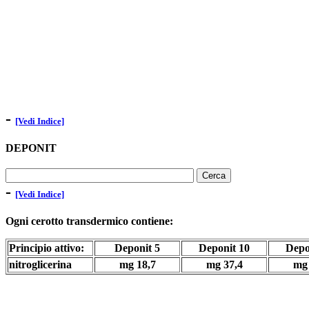
-
[Vedi Indice]
DEPONIT
-
[Vedi Indice]
Ogni cerotto transdermico contiene:
Principio attivo:
Deponit 5
Deponit 10
Depo
nitroglicerina
mg 18,7
mg 37,4
mg 