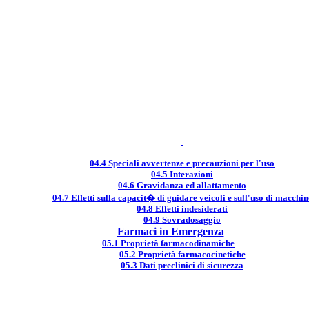
04.4 Speciali avvertenze e precauzioni per l'uso
04.5 Interazioni
04.6 Gravidanza ed allattamento
04.7 Effetti sulla capacit� di guidare veicoli e sull'uso di macchin
04.8 Effetti indesiderati
04.9 Sovradosaggio
Farmaci in Emergenza
05.1 Proprietà farmacodinamiche
05.2 Proprietà farmacocinetiche
05.3 Dati preclinici di sicurezza