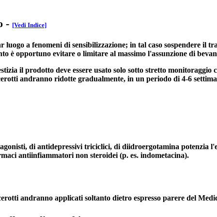
o
-
[Vedi Indice]
r luogo a fenomeni di sensibilizzazione; in tal caso sospendere il t
to è opportuno evitare o limitare al massimo l'assunzione di bevan
stizia il prodotto deve essere usato solo sotto stretto monitoraggio
ei cerotti andranno ridotte gradualmente, in un periodo di 4-6 setti
onisti, di antidepressivi triciclici, di diidroergotamina potenzia l'e
armaci antiinfiammatori non steroidei (p. es. indometacina).
cerotti andranno applicati soltanto dietro espresso parere del Medi