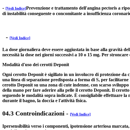
-
Prevenzione e trattamento dell'angina pectoris a riposo
[Vedi Indice]
di instabilità conseguente o concomitante a insufficienza coronar
-
[Vedi Indice]
La dose giornaliera deve essere aggiustata in base alla gravità del
necessità la dose nei giorni successivi a 10 o 15 mg. Per stroncar
Modalità d'uso dei cerotti Deponit
Ogni cerotto Deponit è sigillato in un involucro di protezione da
una linea di separazione predisposta a forma di S, per facilitarne
cerotto Deponit su una zona di cute indenne, con scarso sviluppo di
della mano per fare aderire alla pelle il cerotto Deponit. Il cero
seguendo le modalità sopra indicate. È consigliabile effettuare la 
durante il bagno, la doccia e l'attività fisica.
04.3 Controindicazioni
-
[Vedi Indice]
Ipersensibilità verso i componenti, ipotensione arteriosa marcata,