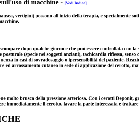
 sull'uso di macchine
-
[Vedi Indice]
ausea, vertigini) possono all'inizio della terapia, e specialmente sot
 macchine.
, scompare dopo qualche giorno e che può essere controllata con la
ne posturale (specie nei soggetti anziani), tachicardia riflessa, senso
uenza in casi di sovradosaggio o ipersensibilità del paziente. Reazio
ciore ed arrossamento cutaneo in sede di applicazione del cerotto, 
e molto brusca della pressione arteriosa. Con i cerotti Deponit, grazi
ere immediatamente il cerotto, lavare la parte interessata e trattare
ICHE