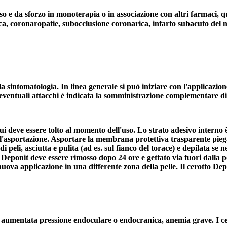
 e da sforzo in monoterapia o in associazione con altri farmaci, qual
ica, coronaropatie, subocclusione coronarica, infarto subacuto del 
la sintomatologia. In linea generale si può iniziare con l'applicazi
e eventuali attacchi è indicata la somministrazione complementare di
 cui deve essere tolto al momento dell'uso. Lo strato adesivo inter
 l'asportazione. Asportare la membrana protettiva trasparente piegand
 peli, asciutta e pulita (ad es. sul fianco del torace) e depilata se 
tto Deponit deve essere rimosso dopo 24 ore e gettato via fuori dall
nuova applicazione in una differente zona della pelle. Il cerotto De
 aumentata pressione endoculare o endocranica, anemia grave. I cero