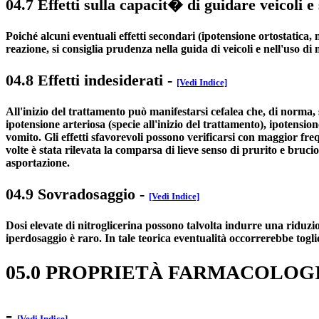
04.7 Effetti sulla capacit� di guidare veicoli e
Poiché alcuni eventuali effetti secondari (ipotensione ortostatica, n
reazione, si consiglia prudenza nella guida di veicoli e nell'uso di
04.8 Effetti indesiderati
-
[Vedi Indice]
All'inizio del trattamento può manifestarsi cefalea che, di norma
ipotensione arteriosa (specie all'inizio del trattamento), ipotensio
vomito. Gli effetti sfavorevoli possono verificarsi con maggior freq
volte è stata rilevata la comparsa di lieve senso di prurito e bru
asportazione.
04.9 Sovradosaggio
-
[Vedi Indice]
Dosi elevate di nitroglicerina possono talvolta indurre una riduzion
iperdosaggio è raro. In tale teorica eventualità occorrerebbe togli
05.0 PROPRIETÀ FARMACOLOG
-
[Vedi Indice]