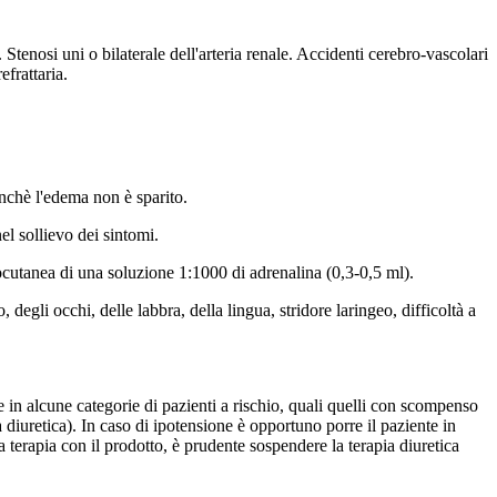
. Stenosi uni o bilaterale dell'arteria renale. Accidenti cerebro-vascolari
frattaria.
inchè l'edema non è sparito.
el sollievo dei sintomi.
ocutanea di una soluzione 1:1000 di adrenalina (0,3-0,5 ml).
egli occhi, delle labbra, della lingua, stridore laringeo, difficoltà a
e in alcune categorie di pazienti a rischio, quali quelli con scompenso
a diuretica). In caso di ipotensione è opportuno porre il paziente in
 terapia con il prodotto, è prudente sospendere la terapia diuretica