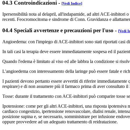
04.3 Controindicazioni
-
[Vedi Indice]
Ipersensibilità nota al delapril, all'indapamide, ad altri ACE-inibitori o
recenti. Feocromocitoma e sindrome di Conn. Gravidanza e allattament
04.4 Speciali avvertenze e precauzioni per l'uso
-
[Vedi I
Angioedema: con l'impiego di ACE-inibitori sono stati riportati casi 
In tali casi la terapia deve essere immediatamente sospesa ed il pazient
Quando l'edema è limitato al viso ed alle labbra la condizione si risolv
L'angioedema con interessamento della laringe può essere fatale e rich
I pazienti devono pertanto essere avvertiti di riferire immediatamente q
respirare) e di non assumere più il farmaco prima di aver consultato i
Tosse: durante il trattamento con ACE-inibitori può comparire tosse s
Ipotensione: come per gli altri ACE-inibitori, una risposta ipotensiva m
cardiaco congestizio, ipertensione renovascolare, dialisi renale, intensa
posizione supina e, se necessario, somministrare per infusione endoveno
oppure provvedere ad un adeguato trattamento di reidratazione.