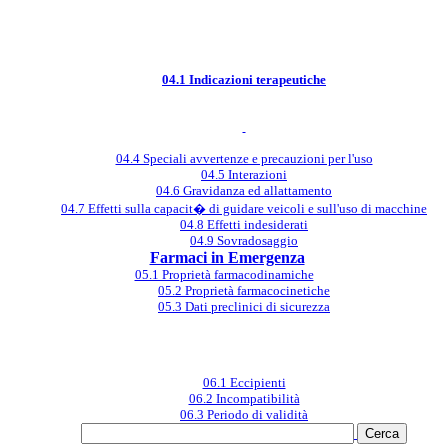
04.1 Indicazioni terapeutiche
04.4 Speciali avvertenze e precauzioni per l'uso
04.5 Interazioni
04.6 Gravidanza ed allattamento
04.7 Effetti sulla capacit� di guidare veicoli e sull'uso di macchine
04.8 Effetti indesiderati
04.9 Sovradosaggio
Farmaci in Emergenza
05.1 Proprietà farmacodinamiche
05.2 Proprietà farmacocinetiche
05.3 Dati preclinici di sicurezza
06.1 Eccipienti
06.2 Incompatibilità
06.3 Periodo di validità