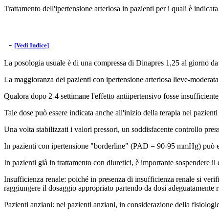
Trattamento dell'ipertensione arteriosa in pazienti per i quali è indicata
-
[Vedi Indice]
La posologia usuale è di una compressa di Dinapres 1,25 al giorno da 
La maggioranza dei pazienti con ipertensione arteriosa lieve-moderata 
Qualora dopo 2-4 settimane l'effetto antiipertensivo fosse insufficien
Tale dose può essere indicata anche all'inizio della terapia nei pazi
Una volta stabilizzati i valori pressori, un soddisfacente controllo pr
In pazienti con ipertensione "borderline" (PAD = 90-95 mmHg) può es
In pazienti già in trattamento con diuretici, è importante sospendere i
Insufficienza renale: poiché in presenza di insufficienza renale si verifi
raggiungere il dosaggio appropriato partendo da dosi adeguatamente r
Pazienti anziani: nei pazienti anziani, in considerazione della fisiolo