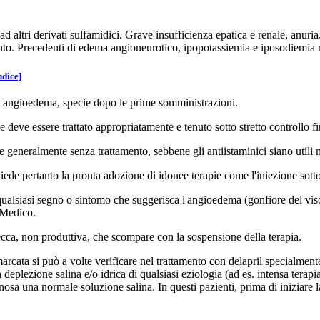
 ad altri derivati sulfamidici. Grave insufficienza epatica e renale, anuria
o. Precedenti di edema angioneurotico, ipopotassiemia e iposodiemia re
ndice]
di angioedema, specie dopo le prime somministrazioni.
e deve essere trattato appropriatamente e tenuto sotto stretto controllo f
e generalmente senza trattamento, sebbene gli antiistaminici siano utili n
iede pertanto la pronta adozione di idonee terapie come l'iniezione sott
ualsiasi segno o sintomo che suggerisca l'angioedema (gonfiore del viso, d
l Medico.
ecca, non produttiva, che scompare con la sospensione della terapia.
arcata si può a volte verificare nel trattamento con delapril specialment
 deplezione salina e/o idrica di qualsiasi eziologia (ad es. intensa terapi
sa una normale soluzione salina. In questi pazienti, prima di iniziare la