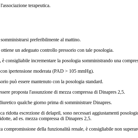
 l'associazione terapeutica.
somministrarsi preferibilmente al mattino.
ottiene un adeguato controllo pressorio con tale posologia.
te, è consigliabile incrementare la posologia somministrando una compres
enti con ipertensione moderata (PAD > 105 mmHg).
essorio può essere mantenuto con la posologia standard.
sere proposta l'assunzione di mezza compressa di Dinapres 2,5.
l diuretico qualche giorno prima di somministrare Dinapres.
ca ridotta escrezione di delapril, sono necessari aggiustamenti posologici 
idotte, ad es. mezza compressa di Dinapres 2,5.
gica compromissione della funzionalità renale, è consigliabile non super