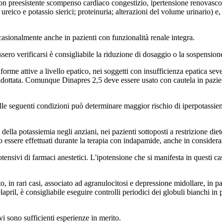
con preesistente scompenso cardiaco congestizio, ipertensione renovasco
ureico e potassio sierici; proteinuria; alterazioni del volume urinario) e
casionalmente anche in pazienti con funzionalità renale integra.
ssero verificarsi è consigliabile la riduzione di dosaggio o la sospensio
 forme attive a livello epatico, nei soggetti con insufficienza epatica seve
 adottata. Comunque Dinapres 2,5 deve essere usato con cautela in pazient
delle seguenti condizioni può determinare maggior rischio di iperpotassiemi
lla potassiemia negli anziani, nei pazienti sottoposti a restrizione dietet
no essere effettuati durante la terapia con indapamide, anche in considera
otensivi di farmaci anestetici. L'ipotensione che si manifesta in questi 
o, in rari casi, associato ad agranulocitosi e depressione midollare, in pa
pril, è consigliabile eseguire controlli periodici dei globuli bianchi in 
vi sono sufficienti esperienze in merito.