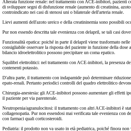
Alterata funzione renale: nel trattamento con ACE-inibitori, pazienti 
di sviluppare segni di disfunzione renale (aumento di creatinina, azoto 
controindicato nei casi di stenosi uni o bilaterale dell'arteria renale.
Lievi aumenti dell'azoto ureico e della creatininemia sono possibili oc
Pur non essendo descritta tale evenienza con delapril, se tali casi dove
Funzionalità epatica: poiché in parte il delapril viene trasformato nelle
consigliabile osservare la risposta del paziente in funzione della dose
bilancio idroelettrolitico possono precipitare un coma epatico.
Squilibri elettrolitici: nel trattamento con ACE-inibitori, la presenza 
contenenti potassio.
D'altra parte, il trattamento con indapamide può determinare riduzione de
epato-renali. Pertanto periodici controlli del quadro elettrolitico devo
Chirurgia-anestesia: gli ACE-inibitori possono aumentare gli effetti ip
il paziente per via parenterale.
Neutropenia/agranulocitosi: il trattamento con altri ACE-inibitori è stat
collagenopatia. Pur non essendosi mai verificata tale evenienza con dela
con farmaci quali corticosteroidi.
Pediatria: il prodotto non va usato in età pediatrica, poiché finora non 