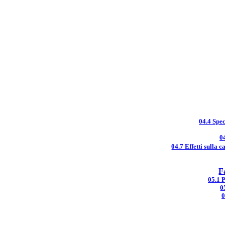
04.4 Spec
0
04.7 Effetti sulla 
F
05.1 
0
0