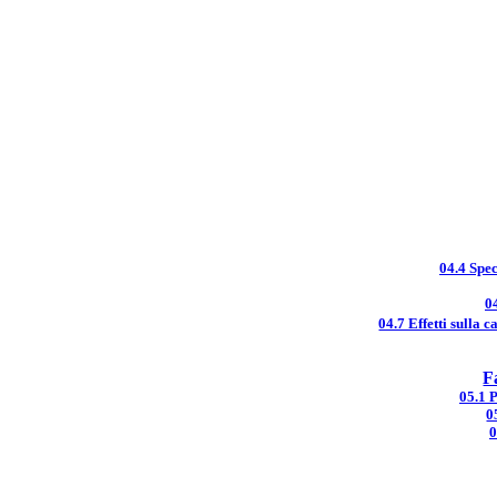
04.4 Spec
0
04.7 Effetti sulla 
F
05.1 
0
0