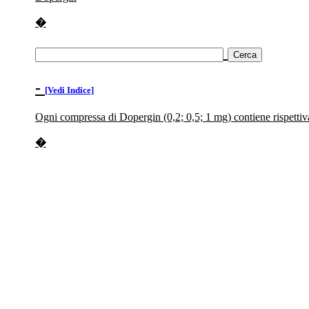
�
-
[Vedi Indice]
Ogni compressa di Dopergin (0,2; 0,5; 1 mg) contiene rispettiva
�