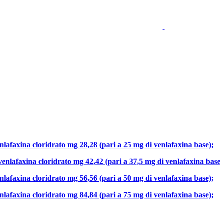
nlafaxina cloridrato mg 28,28 (pari a 25 mg di venlafaxina base);
venlafaxina cloridrato mg 42,42 (pari a 37,5 mg di venlafaxina base
nlafaxina cloridrato mg 56,56 (pari a 50 mg di venlafaxina base);
nlafaxina cloridrato mg 84,84 (pari a 75 mg di venlafaxina base);