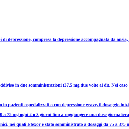
tipi di depressione, compresa la depressione accompagnata da ansia, 
ddiviso in due somministrazioni (37,5 mg due volte al dì). Nel caso 
in pazienti ospedalizzati o con depressione grave, il dosaggio inizi
 a 75 mg ogni 2 o 3 giorni fino a raggiungere una dose giornaliera d
inici, nei quali Efexor è stato somministrato a dosaggi da 75 a 375 