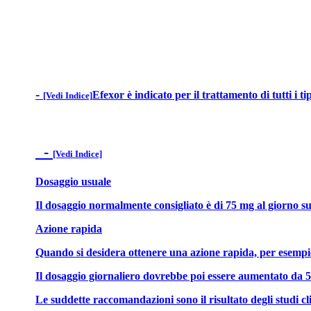
-
Efexor è indicato per il trattamento di tutti i 
[Vedi Indice]
-
[Vedi Indice]
Dosaggio usuale
Il dosaggio normalmente consigliato è di 75 mg al giorno su
Azione rapida
Quando si desidera ottenere una azione rapida, per esempio 
Il dosaggio giornaliero dovrebbe poi essere aumentato da 50
Le suddette raccomandazioni sono il risultato degli studi cl