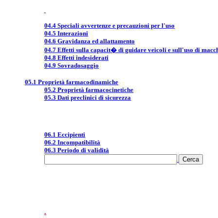
04.4 Speciali avvertenze e precauzioni per l'uso
04.5 Interazioni
04.6 Gravidanza ed allattamento
04.7 Effetti sulla capacit� di guidare veicoli e sull'uso di macc
04.8 Effetti indesiderati
04.9 Sovradosaggio
05.1 Proprietà farmacodinamiche
05.2 Proprietà farmacocinetiche
05.3 Dati preclinici di sicurezza
06.1 Eccipienti
06.2 Incompatibilità
06.3 Periodo di validità
.