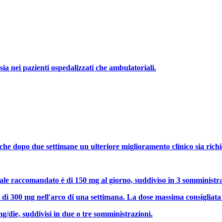
sia nei pazienti ospedalizzati che ambulatoriali.
che dopo due settimane un ulteriore miglioramento clinico sia richi
ale raccomandato è di 150 mg al giorno, suddiviso in 3 somministraz
i 300 mg nell'arco di una settimana. La dose massima consigliata è 
mg/die, suddivisi in due o tre somministrazioni.