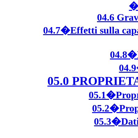
�
04.6 Grav
04.7�Effetti sulla capa
04.8�E
04.
05.0 PROPRIE
05.1�Propr
05.2�Prop
05.3�Dati 