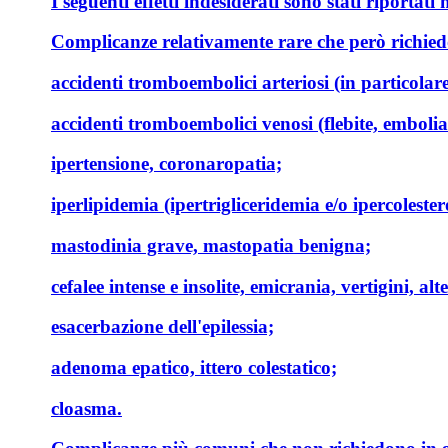
I seguenti effetti indesiderati sono stati riportat
Complicanze relativamente rare che però richied
accidenti tromboembolici arteriosi (in particolar
accidenti tromboembolici venosi (flebite, emboli
ipertensione, coronaropatia;
iperlipidemia (ipertrigliceridemia e/o ipercoleste
mastodinia grave, mastopatia benigna;
cefalee intense e insolite, emicrania, vertigini, alt
esacerbazione dell'epilessia;
adenoma epatico, ittero colestatico;
cloasma.