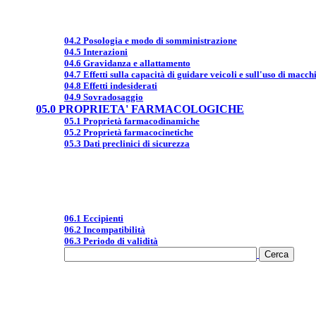
04.2 Posologia e modo di somministrazione
04.5 Interazioni
04.6 Gravidanza e allattamento
04.7 Effetti sulla capacità di guidare veicoli e sull'uso di macch
04.8 Effetti indesiderati
04.9 Sovradosaggio
05.0 PROPRIETA' FARMACOLOGICHE
05.1 Proprietà farmacodinamiche
05.2 Proprietà farmacocinetiche
05.3 Dati preclinici di sicurezza
06.1 Eccipienti
06.2 Incompatibilità
06.3 Periodo di validità