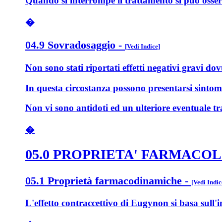
Quando si interrompe il trattamento si può osserv
�
04.9 Sovradosaggio
-
[Vedi Indice]
Non sono stati riportati effetti negativi gravi do
In questa circostanza possono presentarsi sintom
Non vi sono antidoti ed un ulteriore eventuale t
�
05.0 PROPRIETA' FARMACO
05.1 Proprietà farmacodinamiche
-
[Vedi Indic
L'effetto contraccettivo di Eugynon si basa sull'in