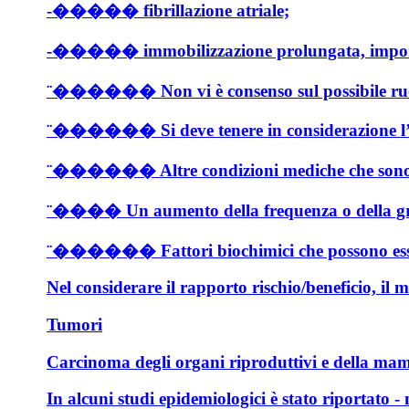
-����� fibrillazione atriale;
-����� immobilizzazione prolungata, importanti 
¨������ Non vi è consenso sul possibile ruolo 
¨������ Si deve tenere in considerazione l’au
¨������ Altre condizioni mediche che sono state
¨���� Un aumento della frequenza o della gravi
¨������ Fattori biochimici che possono essere ind
Nel considerare il rapporto rischio/beneficio, il 
Tumori
Carcinoma degli organi riproduttivi e della ma
In alcuni studi epidemiologici è stato riportato 