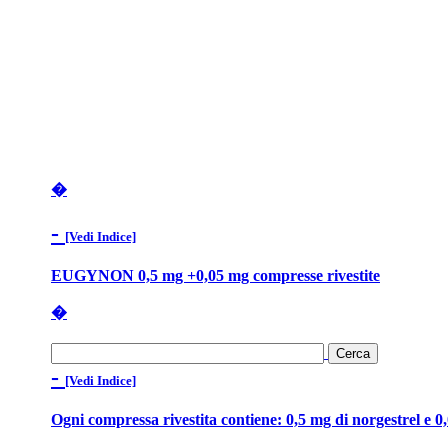
�
-
[Vedi Indice]
EUGYNON 0,5 mg +0,05 mg compresse rivestite
�
-
[Vedi Indice]
Ogni compressa rivestita contiene: 0,5 mg di norgestrel e 0,