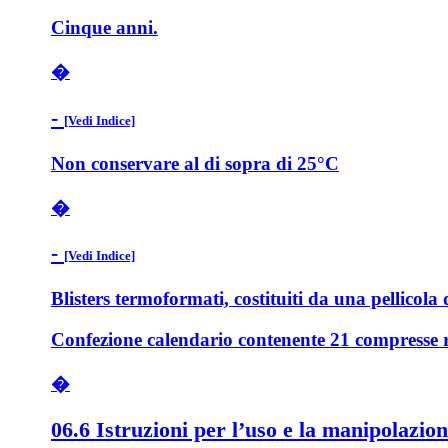
Cinque anni.
�
-
[Vedi Indice]
Non conservare al di sopra di 25°C
�
-
[Vedi Indice]
Blisters termoformati, costituiti da una pellicola 
Confezione calendario contenente 21 compresse ri
�
06.6 Istruzioni per l’uso e la manipolazio