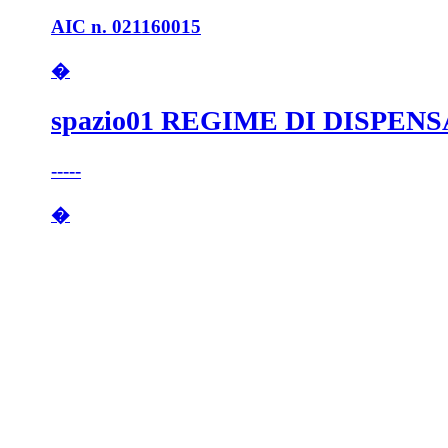
AIC n. 021160015
�
spazio01 REGIME DI DISPEN
-----
�