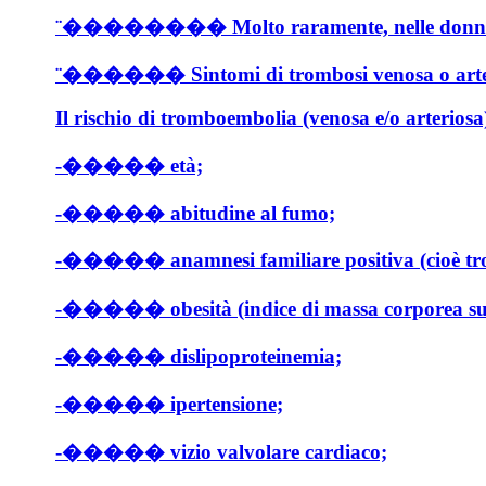
¨�������� Molto raramente, nelle donne che assum
¨������ Sintomi di trombosi venosa o arteriosa p
Il rischio di tromboembolia (venosa e/o arterios
-����� età;
-����� abitudine al fumo;
-����� anamnesi familiare positiva (cioè tromboe
-����� obesità (indice di massa corporea su
-����� dislipoproteinemia;
-����� ipertensione;
-����� vizio valvolare cardiaco;