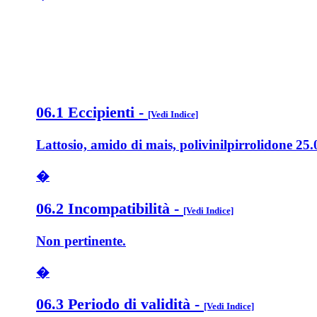
06.1 Eccipienti
-
[Vedi Indice]
Lattosio, amido di mais, polivinilpirrolidone 25.
�
06.2 Incompatibilità
-
[Vedi Indice]
Non pertinente.
�
06.3 Periodo di validità
-
[Vedi Indice]