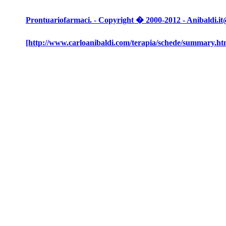
Prontuariofarmaci. - Copyright � 2000-2012 - Anibaldi.it@N
[http://www.carloanibaldi.com/terapia/schede/summary.ht