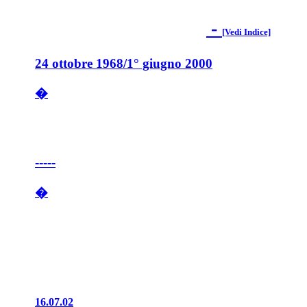
-
[Vedi Indice]
24 ottobre 1968/1° giugno 2000
�
-----
�
16.07.02