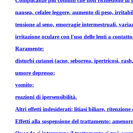
Complicanze più comuni che non richiedono in gen
nausea, cefalee leggere, aumento di peso, irritabi
tensione al seno, emorragie intermestruali, varia
irritazione oculare con l'uso delle lenti a contatto
Raramente:
disturbi cutanei (acne, seborrea, ipertricosi, ra
umore depresso;
vomito;
reazioni di ipersensibilità.
Altri effetti indesiderati:
litiasi biliare, ritenzione 
Effetti alla sospensione del trattamento:
amenorre