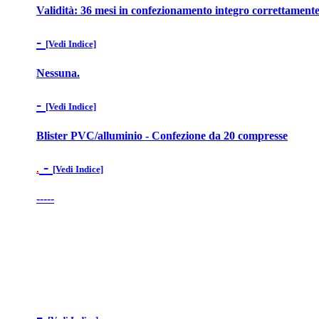
Validità: 36 mesi in confezionamento integro correttamente
-
[Vedi Indice]
Nessuna.
-
[Vedi Indice]
Blister PVC/alluminio - Confezione da 20 compresse
-
.
[Vedi Indice]
-----
-