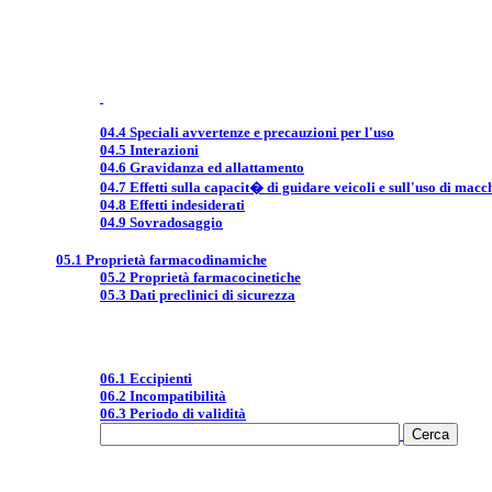
04.4 Speciali avvertenze e precauzioni per l'uso
04.5 Interazioni
04.6 Gravidanza ed allattamento
04.7 Effetti sulla capacit� di guidare veicoli e sull'uso di macc
04.8 Effetti indesiderati
04.9 Sovradosaggio
05.1 Proprietà farmacodinamiche
05.2 Proprietà farmacocinetiche
05.3 Dati preclinici di sicurezza
06.1 Eccipienti
06.2 Incompatibilità
06.3 Periodo di validità