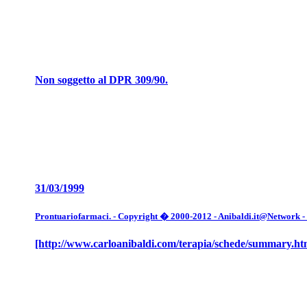
Non soggetto al DPR 309/90.
31/03/1999
Prontuariofarmaci. - Copyright � 2000-2012 - Anibaldi.it@Network - Tut
[http://www.carloanibaldi.com/terapia/schede/summary.ht