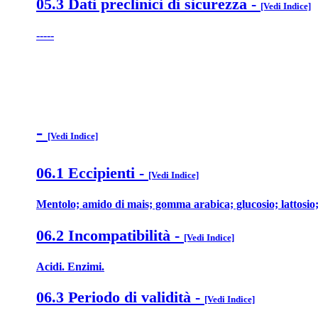
05.3 Dati preclinici di sicurezza
-
[Vedi Indice]
-----
-
[Vedi Indice]
06.1 Eccipienti
-
[Vedi Indice]
Mentolo; amido di mais; gomma arabica; glucosio; lattosio;
06.2 Incompatibilità
-
[Vedi Indice]
Acidi. Enzimi.
06.3 Periodo di validità
-
[Vedi Indice]