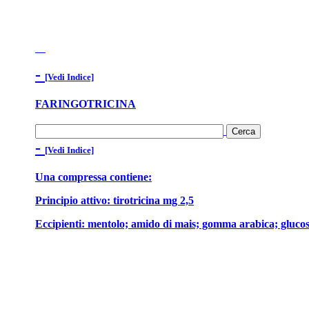
-
[Vedi Indice]
FARINGOTRICINA
-
[Vedi Indice]
Una compressa contiene:
Principio attivo: tirotricina mg 2,5
Eccipienti: mentolo; amido di mais; gomma arabica; glucosio