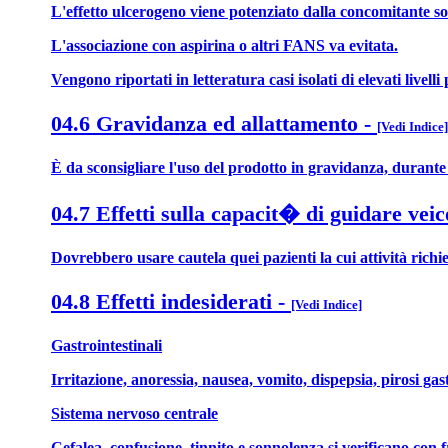
L'effetto ulcerogeno viene potenziato dalla concomitante so
L'associazione con aspirina o altri FANS va evitata.
Vengono riportati in letteratura casi isolati di elevati livel
04.6 Gravidanza ed allattamento
-
[Vedi Indice]
È da sconsigliare l'uso del prodotto in gravidanza, durante l
04.7 Effetti sulla capacit� di guidare veic
Dovrebbero usare cautela quei pazienti la cui attività richi
04.8 Effetti indesiderati
-
[Vedi Indice]
Gastrointestinali
Irritazione, anoressia, nausea, vomito, dispepsia, pirosi gas
Sistema nervoso centrale
Cefalea, confusione, tinnito e sonnolenza si verificano con fr