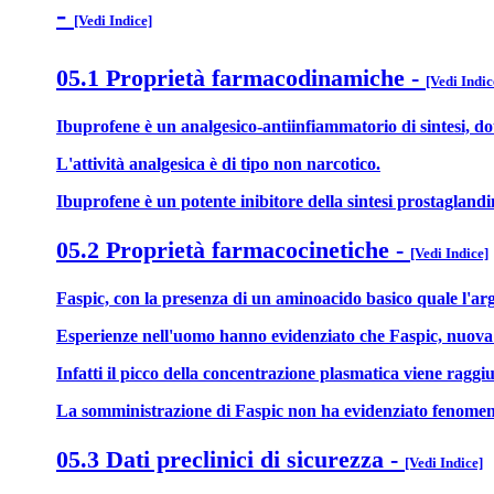
-
[Vedi Indice]
05.1 Proprietà farmacodinamiche
-
[Vedi Indic
Ibuprofene è un analgesico-antiinfiammatorio di sintesi, dota
L'attività analgesica è di tipo non narcotico.
Ibuprofene è un potente inibitore della sintesi prostaglandin
05.2 Proprietà farmacocinetiche
-
[Vedi Indice]
Faspic, con la presenza di un aminoacido basico quale l'ar
Esperienze nell'uomo hanno evidenziato che Faspic, nuova p
Infatti il picco della concentrazione plasmatica viene raggiu
La somministrazione di Faspic non ha evidenziato fenomeni 
05.3 Dati preclinici di sicurezza
-
[Vedi Indice]