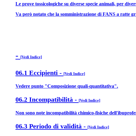
Le prove tossicologiche su diverse specie animali, per diver
Va però notato che la somministrazione di FANS a ratte gra
-
[Vedi Indice]
06.1 Eccipienti
-
[Vedi Indice]
Vedere punto "Composizione quali-quantitativa".
06.2 Incompatibilità
-
[Vedi Indice]
Non sono note incompatibilità chimico-fisiche dell'ibuprofe
06.3 Periodo di validità
-
[Vedi Indice]