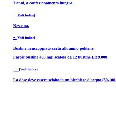
3 anni, a confezionamento integro.
-
[Vedi Indice]
Nessuna.
-
[Vedi Indice]
Bustine in accoppiato carta-alluminio-politene.
Faspic bustine 400 mg: scatola da 12 bustine Lit 9.000
-
.
[Vedi Indice]
La dose deve essere sciolta in un bicchiere d'acqua (50-100