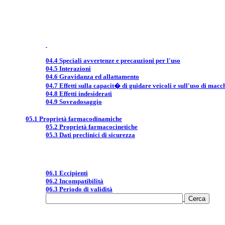
04.4 Speciali avvertenze e precauzioni per l'uso
04.5 Interazioni
04.6 Gravidanza ed allattamento
04.7 Effetti sulla capacit� di guidare veicoli e sull'uso di macc
04.8 Effetti indesiderati
04.9 Sovradosaggio
05.1 Proprietà farmacodinamiche
05.2 Proprietà farmacocinetiche
05.3 Dati preclinici di sicurezza
06.1 Eccipienti
06.2 Incompatibilità
06.3 Periodo di validità