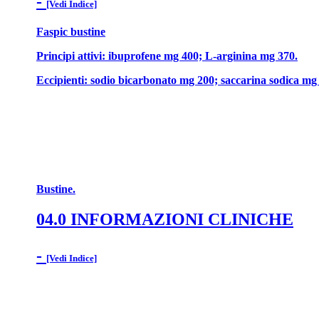
-
[Vedi Indice]
Faspic bustine
Principi attivi: ibuprofene mg 400; L-arginina mg 370.
Eccipienti: sodio bicarbonato mg 200; saccarina sodica m
Bustine.
04.0 INFORMAZIONI CLINICHE
-
[Vedi Indice]