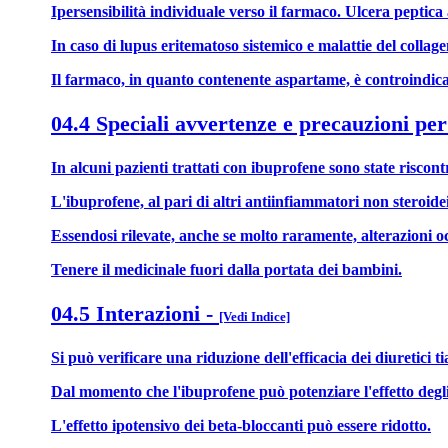
Ipersensibilità individuale verso il farmaco. Ulcera peptica 
In caso di lupus eritematoso sistemico e malattie del collag
Il farmaco, in quanto contenente aspartame, è controindicato
04.4 Speciali avvertenze e precauzioni per
In alcuni pazienti trattati con ibuprofene sono state riscon
L'ibuprofene, al pari di altri antiinfiammatori non steroide
Essendosi rilevate, anche se molto raramente, alterazioni oc
Tenere il medicinale fuori dalla portata dei bambini.
04.5 Interazioni
-
[Vedi Indice]
Si può verificare una riduzione dell'efficacia dei diuretici t
Dal momento che l'ibuprofene può potenziare l'effetto degli
L'effetto ipotensivo dei beta-bloccanti può essere ridotto.