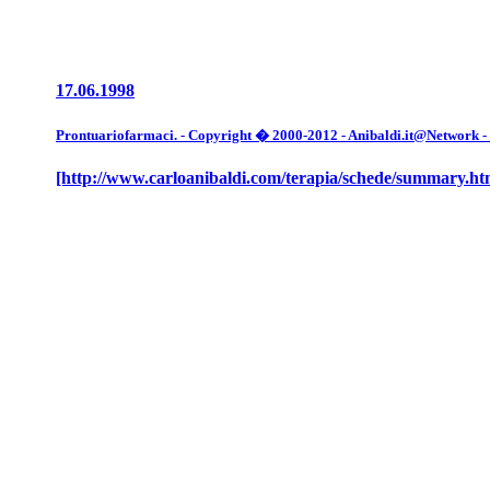
17.06.1998
Prontuariofarmaci. - Copyright � 2000-2012 - Anibaldi.it@Network - Tut
[http://www.carloanibaldi.com/terapia/schede/summary.ht