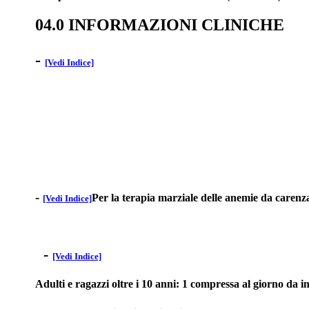
04.0 INFORMAZIONI CLINICHE
-
[Vedi Indice]
-
Per la terapia marziale delle anemie da carenza
[Vedi Indice]
-
[Vedi Indice]
Adulti e ragazzi oltre i 10 anni: 1 compressa al giorno da i