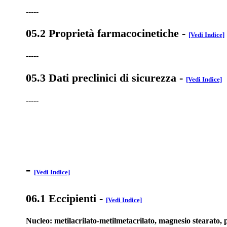
-----
05.2 Proprietà farmacocinetiche
-
[Vedi Indice]
-----
05.3 Dati preclinici di sicurezza
-
[Vedi Indice]
-----
-
[Vedi Indice]
06.1 Eccipienti
-
[Vedi Indice]
Nucleo: metilacrilato-metilmetacrilato, magnesio stearato, poli