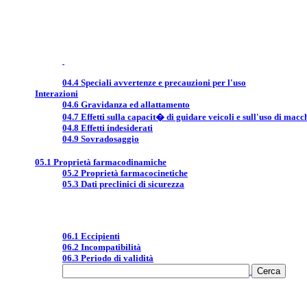
04.4 Speciali avvertenze e precauzioni per l'uso
Interazioni
04.6 Gravidanza ed allattamento
04.7 Effetti sulla capacit� di guidare veicoli e sull'uso di macc
04.8 Effetti indesiderati
04.9 Sovradosaggio
05.1 Proprietà farmacodinamiche
05.2 Proprietà farmacocinetiche
05.3 Dati preclinici di sicurezza
06.1 Eccipienti
06.2 Incompatibilità
06.3 Periodo di validità