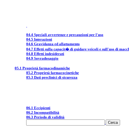
04.4 Speciali avvertenze e precauzioni per l'uso
04.5 Interazioni
04.6 Gravidanza ed allattamento
04.7 Effetti sulla capacit� di guidare veicoli e sull'uso di macc
04.8 Effetti indesiderati
04.9 Sovradosaggio
05.1 Proprietà farmacodinamiche
05.2 Proprietà farmacocinetiche
05.3 Dati preclinici di sicurezza
06.1 Eccipienti
06.2 Incompatibilità
06.3 Periodo di validità