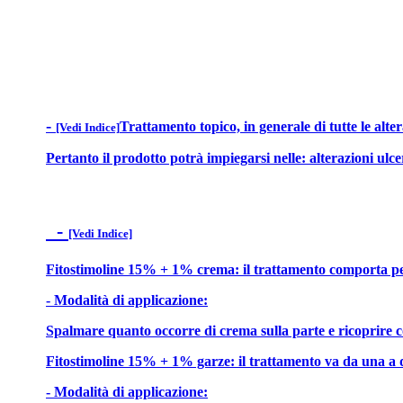
-
Trattamento topico, in generale di tutte le alte
[Vedi Indice]
Pertanto il prodotto potrà impiegarsi nelle: alterazioni ulcer
-
[Vedi Indice]
Fitostimoline 15% + 1% crema: il trattamento comporta per l
- Modalità di applicazione:
Spalmare quanto occorre di crema sulla parte e ricoprire co
Fitostimoline 15% + 1% garze: il trattamento va da una a d
- Modalità di applicazione: