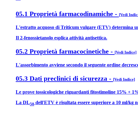
05.1 Proprietà farmacodinamiche
-
[Vedi Indic
L'estratto acquoso di Triticum vulgare (ETV) determina una i
Il 2-fenossietanolo esplica attività antisettica.
05.2 Proprietà farmacocinetiche
-
[Vedi Indice]
L'assorbimento avviene secondo il seguente ordine decrescente
05.3 Dati preclinici di sicurezza
-
[Vedi Indice]
Le prove tossicologiche riguardanti fitostimoline 15% + 1% cr
La DL
dell'ETV è risultata essere superiore a 10 ml/kg nel
50