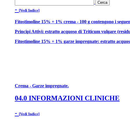
-
[Vedi Indice]
Fitostimoline 15% + 1% crema - 100 g contengono i seguen
Principi Attivi: estratto acquoso di Triticum vulgare (resid
Fitostimoline 15% + 1% garze impregnate: estratto acquoso 
Crema - Garze impregnate.
04.0 INFORMAZIONI CLINICHE
-
[Vedi Indice]