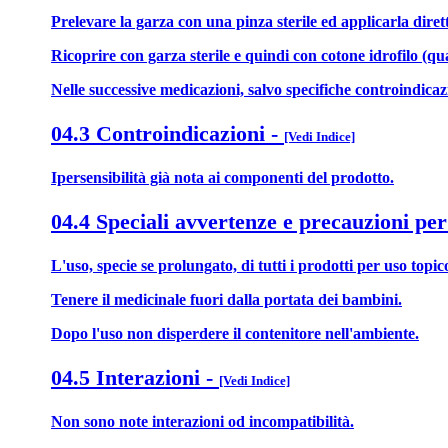
Prelevare la garza con una pinza sterile ed applicarla diret
Ricoprire con garza sterile e quindi con cotone idrofilo (qu
Nelle successive medicazioni, salvo specifiche controindicaz
04.3 Controindicazioni
-
[Vedi Indice]
Ipersensibilità già nota ai componenti del prodotto.
04.4 Speciali avvertenze e precauzioni per
L'uso, specie se prolungato, di tutti i prodotti per uso topic
Tenere il medicinale fuori dalla portata dei bambini.
Dopo l'uso non disperdere il contenitore nell'ambiente.
04.5 Interazioni
-
[Vedi Indice]
Non sono note interazioni od incompatibilità.