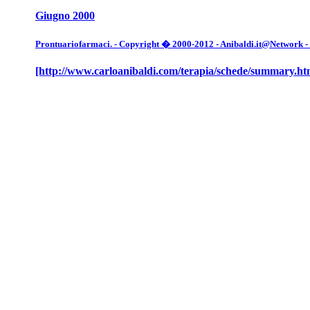
Giugno 2000
Prontuariofarmaci. - Copyright � 2000-2012 - Anibaldi.it@Network - Tut
[http://www.carloanibaldi.com/terapia/schede/summary.ht