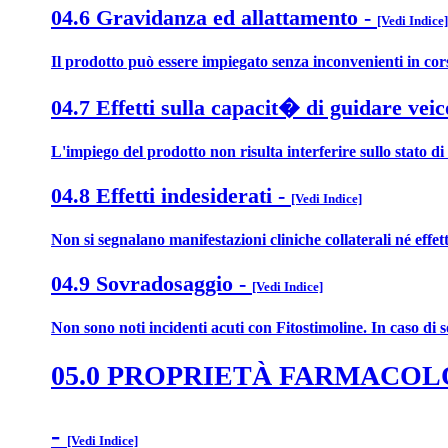
04.6 Gravidanza ed allattamento
-
[Vedi Indice]
Il prodotto può essere impiegato senza inconvenienti in cor
04.7 Effetti sulla capacit� di guidare veic
L'impiego del prodotto non risulta interferire sullo stato di 
04.8 Effetti indesiderati
-
[Vedi Indice]
Non si segnalano manifestazioni cliniche collaterali né effet
04.9 Sovradosaggio
-
[Vedi Indice]
Non sono noti incidenti acuti con Fitostimoline. In caso di 
05.0 PROPRIETÀ FARMACO
-
[Vedi Indice]