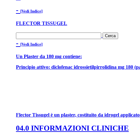
-
[Vedi Indice]
FLECTOR TISSUGEL
-
[Vedi Indice]
Un Plaster da 180 mg contiene:
Principio attivo: diclofenac idrossietilpirrolidina mg 180 (p
Flector Tissugel è un plaster, costituito da idrogel applicat
04.0 INFORMAZIONI CLINICHE