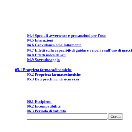
04.4 Speciali avvertenze e precauzioni per l'uso
04.5 Interazioni
04.6 Gravidanza ed allattamento
04.7 Effetti sulla capacit� di guidare veicoli e sull'uso di macc
04.8 Effetti indesiderati
04.9 Sovradosaggio
05.1 Proprietà farmacodinamiche
05.2 Proprietà farmacocinetiche
05.3 Dati preclinici di sicurezza
06.1 Eccipienti
06.2 Incompatibilità
06.3 Periodo di validità