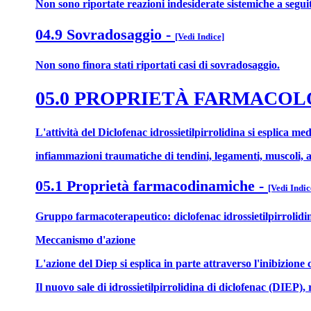
Non sono riportate reazioni indesiderate sistemiche a seguito
04.9 Sovradosaggio
-
[Vedi Indice]
Non sono finora stati riportati casi di sovradosaggio.
05.0 PROPRIETÀ FARMACO
L'attività del Diclofenac idrossietilpirrolidina si esplica me
infiammazioni traumatiche di tendini, legamenti, muscoli, art
05.1 Proprietà farmacodinamiche
-
[Vedi Indic
Gruppo farmacoterapeutico: diclofenac idrossietilpirrolidina
Meccanismo d'azione
L'azione del Diep si esplica in parte attraverso l'inibizione 
Il nuovo sale di idrossietilpirrolidina di diclofenac (DIEP),