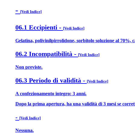
-
[Vedi Indice]
06.1 Eccipienti
-
[Vedi Indice]
Gelatina, polivinilpirrolidone, sorbitolo soluzione al 70%, c
06.2 Incompatibilità
-
[Vedi Indice]
Non previste.
06.3 Periodo di validità
-
[Vedi Indice]
A confezionamento integro: 3 anni.
Dopo la prima apertura, ha una validità di 3 mesi se corre
-
[Vedi Indice]
Nessuna.