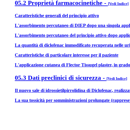
05.2 Proprietà farmacocinetiche
-
[Vedi Indice]
Caratteristiche generali del principio attivo
L'assorbimento percutaneo di DIEP dopo una singola applicazi
L'assorbimento percutaneo del principio attivo dopo applicaz
La quantità di diclofenac immodificato recuperata nelle urine
Caratteristiche di particolare interesse per il paziente
L'applicazione cutanea di Flector Tissugel plaster, in grado 
05.3 Dati preclinici di sicurezza
-
[Vedi Indice]
Il nuovo sale di idrossietilpirrolidina di Diclofenac, reali
La sua tossicità per somministrazioni prolungate (rappresent