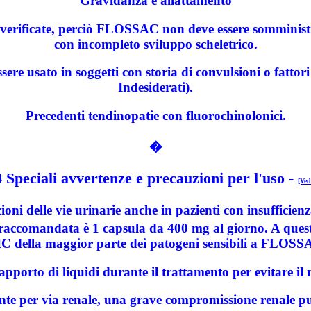
Gravidanza e allattamento
te verificate, perciò FLOSSAC non deve essere somminist
con incompleto sviluppo scheletrico.
 usato in soggetti con storia di convulsioni o fattori n
Indesiderati).
Precedenti tendinopatie con fluorochinolonici.
�
4 Speciali avvertenze e precauzioni per l'uso
-
[Ved
ni delle vie urinarie anche in pazienti con insufficienz
raccomandata è 1 capsula da 400 mg al giorno. A questo
C della maggior parte dei patogeni sensibili a FLOSS
 apporto di liquidi durante il trattamento per evitare il m
er via renale, una grave compromissione renale può al