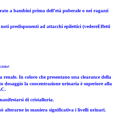
rato a bambini prima dell’età puberale o nei ragazzi
oti predisponenti ad attacchi epilettici (vedereEffetti
i Indice]
a renale. In coloro che presentano una clearance della
 dosaggio la concentrazione urinaria è superiore alla
AC.
anifestarsi di cristalluria.
terarne in maniera significativa i livelli urinari.