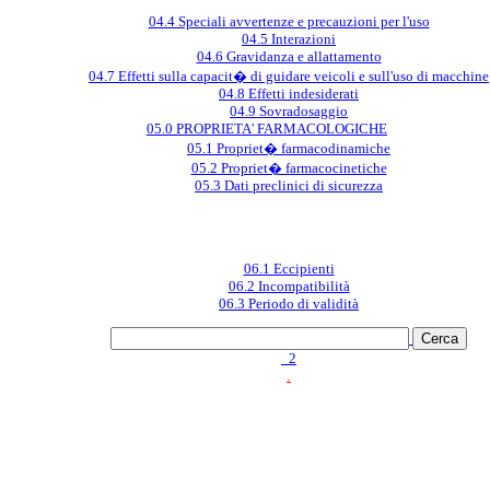
04.4 Speciali avvertenze e precauzioni per l'uso
04.5 Interazioni
04.6 Gravidanza e allattamento
04.7 Effetti sulla capacit� di guidare veicoli e sull'uso di macchine
04.8 Effetti indesiderati
04.9 Sovradosaggio
05.0 PROPRIETA' FARMACOLOGICHE
05.1 Propriet� farmacodinamiche
05.2 Propriet� farmacocinetiche
05.3 Dati preclinici di sicurezza
06.1 Eccipienti
06.2 Incompatibilità
06.3 Periodo di validità
_2
.