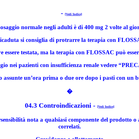
-
[Vedi Indice]
dosaggio normale negli adulti è di 400 mg 2 volte al gio
a ricaduta si consiglia di protrarre la terapia con FLOS
e essere testata, ma la terapia con FLOSSAC può essere in
ggio nei pazienti con insufficienza renale vedere “P
 assunte un’ora prima o due ore dopo i pasti con un b
�
04.3 Controindicazioni
-
[Vedi Indice]
nsibilità nota a qualsiasi componente del prodotto o a
correlati.