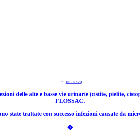
-
[Vedi Indice]
i delle alte e basse vie urinarie (cistite, pielite, cistopi
FLOSSAC.
state trattate con successo infezioni causate da micro
�