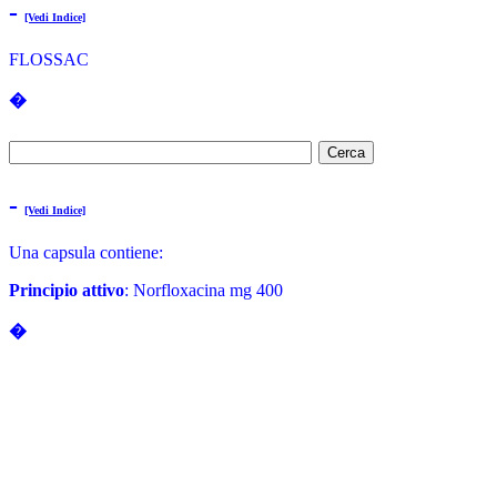
-
[Vedi Indice]
FLOSSAC
�
-
[Vedi Indice]
Una capsula contiene:
Principio attivo
: Norfloxacina mg 400
�