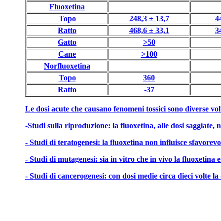
Fluoxetina
Topo
248,3 ± 13,7
4
Ratto
468,6 ± 33,1
3
Gatto
>50
Cane
>100
Norfluoxetina
Topo
360
Ratto
-37
Le dosi acute che causano fenomeni tossici sono diverse volte 
-Studi sulla riproduzione: la fluoxetina, alle dosi saggiate, n
- Studi di teratogenesi: la fluoxetina non influisce sfavorevol
- Studi di mutagenesi: sia in vitro che in vivo la fluoxetina 
- Studi di cancerogenesi: con dosi medie circa dieci volte la