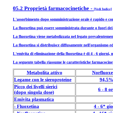
05.2 Proprietà farmacocinetiche
-
[Vedi Indice]
L'assorbimento dopo somministrazione orale è rapido e comp
La fluoxetina può essere somministrata durante o fuori dei p
La fluoxetina viene metabolizzata nel fegato prevalentemente
La fluoxetina si distribuisce diffusamente nell'organismo e
L'emivita di eliminazione della fluoxetina è di 4 - 6 giorni
La seguente tabella riassume le caratteristiche farmacocinet
Metabolita attivo
Norfluoxe
Legame con le sieroproteine
94,5
Picco dei livelli sierici
6 - 8 o
(dopo singola dose)
Emivita plasmatica
- Fluoxetina
4 - 6* gi