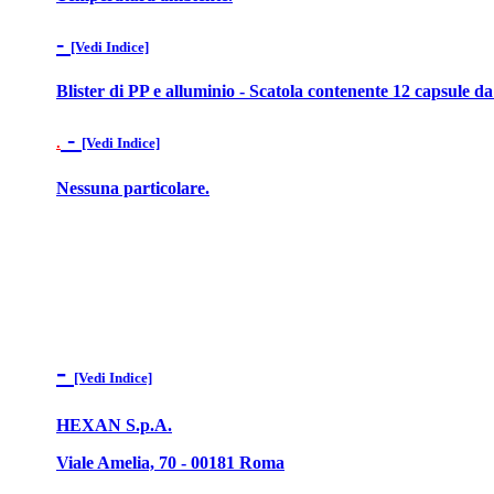
-
[Vedi Indice]
Blister di PP e alluminio - Scatola contenente 12 capsule d
-
.
[Vedi Indice]
Nessuna particolare.
-
[Vedi Indice]
HEXAN S.p.A.
Viale Amelia, 70 - 00181 Roma