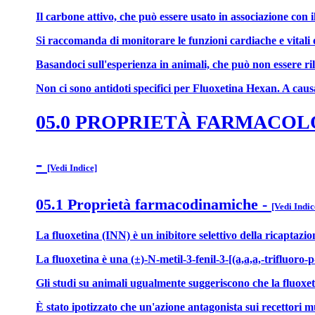
Il carbone attivo, che può essere usato in associazione con 
Si raccomanda di monitorare le funzioni cardiache e vitali 
Basandoci sull'esperienza in animali, che può non essere r
Non ci sono antidoti specifici per Fluoxetina Hexan. A causa
05.0 PROPRIETÀ FARMACO
-
[Vedi Indice]
05.1 Proprietà farmacodinamiche
-
[Vedi Indic
La fluoxetina (INN) è un inibitore selettivo della ricaptazio
La fluoxetina è una (±)-N-metil-3-fenil-3-[(a,a,a,-trifluoro-
Gli studi su animali ugualmente suggeriscono che la fluoxeti
È stato ipotizzato che un'azione antagonista sui recettori mus