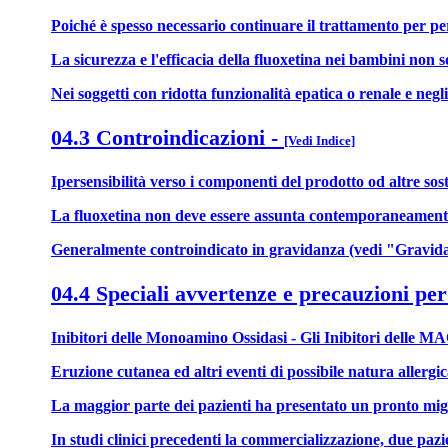
Poiché è spesso necessario continuare il trattamento per pe
La sicurezza e l'efficacia della fluoxetina nei bambini non s
Nei soggetti con ridotta funzionalità epatica o renale e neg
04.3 Controindicazioni
-
[Vedi Indice]
Ipersensibilità verso i componenti del prodotto od altre sos
La fluoxetina non deve essere assunta contemporaneamente a
Generalmente controindicato in gravidanza (vedi "Gravida
04.4 Speciali avvertenze e precauzioni per
Inibitori delle Monoamino Ossidasi - Gli Inibitori delle MAO
Eruzione cutanea ed altri eventi di possibile natura allergic
La maggior parte dei pazienti ha presentato un pronto migli
In studi clinici precedenti la commercializzazione, due paz