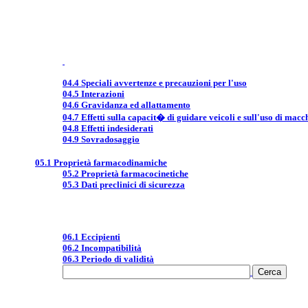
04.4 Speciali avvertenze e precauzioni per l'uso
04.5 Interazioni
04.6 Gravidanza ed allattamento
04.7 Effetti sulla capacit� di guidare veicoli e sull'uso di macc
04.8 Effetti indesiderati
04.9 Sovradosaggio
05.1 Proprietà farmacodinamiche
05.2 Proprietà farmacocinetiche
05.3 Dati preclinici di sicurezza
06.1 Eccipienti
06.2 Incompatibilità
06.3 Periodo di validità