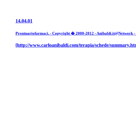
14.04.01
Prontuariofarmaci. - Copyright � 2000-2012 - Anibaldi.it@Network - Tut
[http://www.carloanibaldi.com/terapia/schede/summary.ht