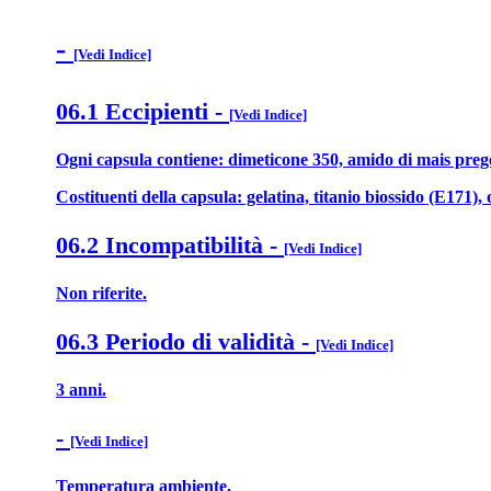
-
[Vedi Indice]
06.1 Eccipienti
-
[Vedi Indice]
Ogni capsula contiene: dimeticone 350, amido di mais prege
Costituenti della capsula: gelatina, titanio biossido (E171),
06.2 Incompatibilità
-
[Vedi Indice]
Non riferite.
06.3 Periodo di validità
-
[Vedi Indice]
3 anni.
-
[Vedi Indice]
Temperatura ambiente.