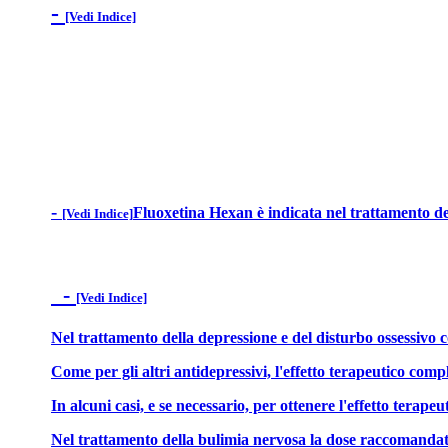
-
[Vedi Indice]
-
Fluoxetina Hexan è indicata nel trattamento de
[Vedi Indice]
-
[Vedi Indice]
Nel trattamento della depressione e del disturbo ossessivo
Come per gli altri antidepressivi, l'effetto terapeutico comp
In alcuni casi, e se necessario, per ottenere l'effetto tera
Nel trattamento della bulimia nervosa la dose raccomandata