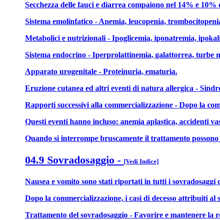
Secchezza delle fauci e diarrea compaiono nel 14% e 10% dei 
Sistema emolinfatico - Anemia, leucopenia, trombocitopeni
Metabolici e nutrizionali - Ipoglicemia, iponatremia, ipokal
Sistema endocrino - Iperprolattinemia, galattorrea, turbe m
Apparato urogenitale - Proteinuria, ematuria.
Eruzione cutanea ed altri eventi di natura allergica - Sindr
Rapporti successivi alla commercializzazione - Dopo la comm
Questi eventi hanno incluso: anemia aplastica, accidenti va
Quando si interrompe bruscamente il trattamento possono comp
04.9 Sovradosaggio
-
[Vedi Indice]
Nausea e vomito sono stati riportati in tutti i sovradosaggi 
Dopo la commercializzazione, i casi di decesso attribuiti al
Trattamento del sovradosaggio - Favorire e mantenere la re