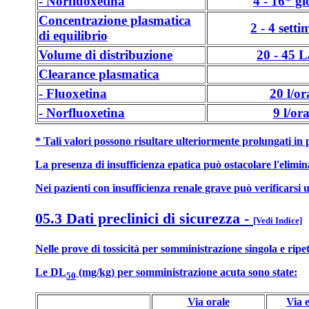
- Norfluoxetina
4 - 16* gi
Concentrazione plasmatica
2 - 4 sett
di equilibrio
Volume di distribuzione
20 - 45 L
Clearance plasmatica
- Fluoxetina
20 l/or
- Norfluoxetina
9 l/or
* Tali valori possono risultare ulteriormente prolungati in 
La presenza di insufficienza epatica può ostacolare l'elimin
Nei pazienti con insufficienza renale grave può verificarsi 
05.3 Dati preclinici di sicurezza
-
[Vedi Indice]
Nelle prove di tossicità per somministrazione singola e ripet
Le DL
(mg/kg) per somministrazione acuta sono state:
50
Via orale
Via 