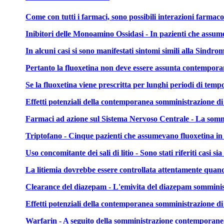
Come con tutti i farmaci, sono possibili interazioni farmac
Inibitori delle Monoamino Ossidasi - In pazienti che assume
In alcuni casi si sono manifestati sintomi simili alla Sindr
Pertanto la fluoxetina non deve essere assunta contemporane
Se la fluoxetina viene prescritta per lunghi periodi di temp
Effetti potenziali della contemporanea somministrazione di 
Farmaci ad azione sul Sistema Nervoso Centrale - La sommini
Triptofano - Cinque pazienti che assumevano fluoxetina in a
Uso concomitante dei sali di litio - Sono stati riferiti casi si
La litiemia dovrebbe essere controllata attentamente quand
Clearance del diazepam - L'emivita del diazepam somministr
Effetti potenziali della contemporanea somministrazione di 
Warfarin - A seguito della somministrazione contemporanea d