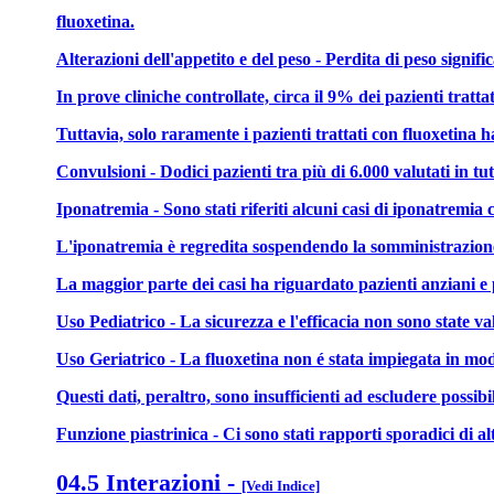
fluoxetina.
Alterazioni dell'appetito e del peso - Perdita di peso signi
In prove cliniche controllate, circa il 9% dei pazienti trat
Tuttavia, solo raramente i pazienti trattati con fluoxetina 
Convulsioni - Dodici pazienti tra più di 6.000 valutati in 
Iponatremia - Sono stati riferiti alcuni casi di iponatremia c
L'iponatremia è regredita sospendendo la somministrazione 
La maggior parte dei casi ha riguardato pazienti anziani e 
Uso Pediatrico - La sicurezza e l'efficacia non sono state va
Uso Geriatrico - La fluoxetina non é stata impiegata in modo
Questi dati, peraltro, sono insufficienti ad escludere possib
Funzione piastrinica - Ci sono stati rapporti sporadici di a
04.5 Interazioni
-
[Vedi Indice]