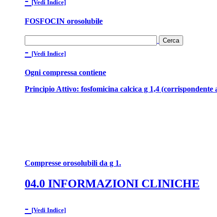
-
[Vedi Indice]
FOSFOCIN orosolubile
-
[Vedi Indice]
Ogni compressa contiene
Principio Attivo: fosfomicina calcica g 1,4 (corrispondente 
Compresse orosolubili da g 1.
04.0 INFORMAZIONI CLINICHE
-
[Vedi Indice]