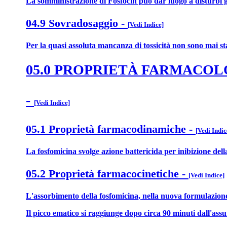
La somministrazione di Fosfocin può dar luogo a disturbi gas
04.9 Sovradosaggio
-
[Vedi Indice]
Per la quasi assoluta mancanza di tossicità non sono mai sta
05.0 PROPRIETÀ FARMACO
-
[Vedi Indice]
05.1 Proprietà farmacodinamiche
-
[Vedi Indic
La fosfomicina svolge azione battericida per inibizione del
05.2 Proprietà farmacocinetiche
-
[Vedi Indice]
L'assorbimento della fosfomicina, nella nuova formulazion
Il picco ematico si raggiunge dopo circa 90 minuti dall'ass