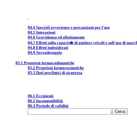
04.4 Speciali avvertenze e precauzioni per l'uso
04.5 Interazioni
04.6 Gravidanza ed allattamento
04.7 Effetti sulla capacit� di guidare veicoli e sull'uso di macc
04.8 Effetti indesiderati
04.9 Sovradosaggio
05.1 Proprietà farmacodinamiche
05.2 Proprietà farmacocinetiche
05.3 Dati preclinici di sicurezza
06.1 Eccipienti
06.2 Incompatibilità
06.3 Periodo di validità