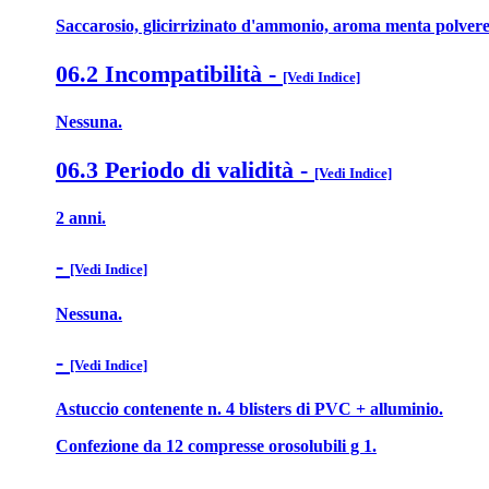
Saccarosio, glicirrizinato d'ammonio, aroma menta polvere,
06.2 Incompatibilità
-
[Vedi Indice]
Nessuna.
06.3 Periodo di validità
-
[Vedi Indice]
2 anni.
-
[Vedi Indice]
Nessuna.
-
[Vedi Indice]
Astuccio contenente n. 4 blisters di PVC + alluminio.
Confezione da 12 compresse orosolubili g 1.