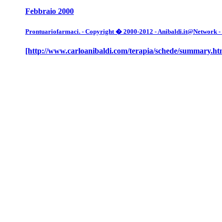
Febbraio 2000
Prontuariofarmaci. - Copyright � 2000-2012 - Anibaldi.it@Network - Tut
[http://www.carloanibaldi.com/terapia/schede/summary.ht