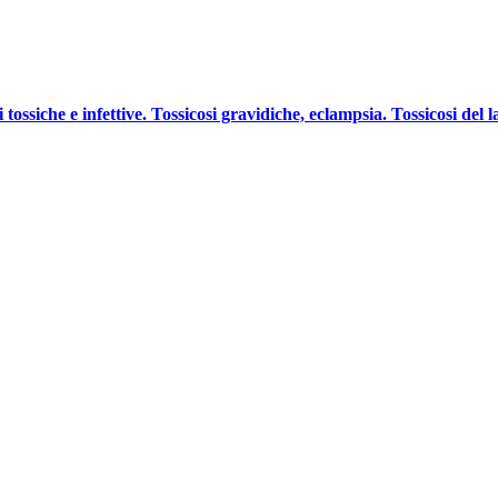
i tossiche e infettive. Tossicosi gravidiche, eclampsia. Tossicosi del