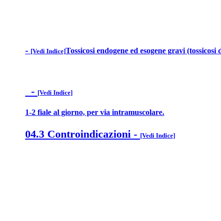
-
Tossicosi endogene ed esogene gravi (tossicosi di
[Vedi Indice]
-
[Vedi Indice]
1-2 fiale al giorno, per via intramuscolare.
04.3 Controindicazioni
-
[Vedi Indice]