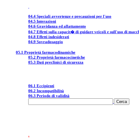
04.4 Speciali avvertenze e precauzioni per l'uso
04.5 Interazioni
04.6 Gravidanza ed allattamento
04.7 Effetti sulla capacit� di guidare veicoli e sull'uso di macc
04.8 Effetti indesiderati
04.9 Sovradosaggio
05.1 Proprietà farmacodinamiche
05.2 Proprietà farmacocinetiche
05.3 Dati preclinici di sicurezza
06.1 Eccipienti
06.2 Incompatibilità
06.3 Periodo di validità
.