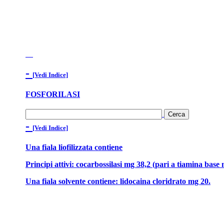
-
[Vedi Indice]
FOSFORILASI
-
[Vedi Indice]
Una fiala liofilizzata contiene
Principi attivi: cocarbossilasi mg 38,2 (pari a tiamina ba
Una fiala solvente contiene: lidocaina cloridrato mg 20.