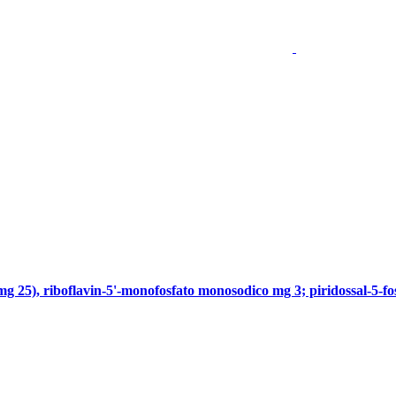
se mg 25), riboflavin-5'-monofosfato monosodico mg 3; piridossal-5-