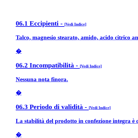
06.1 Eccipienti
-
[Vedi Indice]
Talco, magnesio stearato, amido, acido citrico a
�
06.2 Incompatibilità
-
[Vedi Indice]
Nessuna nota finora.
�
06.3 Periodo di validità
-
[Vedi Indice]
La stabilità del prodotto in confezione integra è 
�