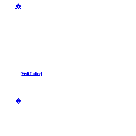
�
-
[Vedi Indice]
-----
�