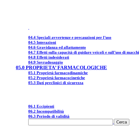
04.4 Speciali avvertenze e precauzioni per l’uso
04.5 Interazioni
04.6 Gravidanza ed allattamento
04.7 Effetti sulla capacità di guidare veicoli e sull’uso di macch
04.8 Effetti indesiderati
04.9 Sovradosaggio
05.0 PROPRIETA’ FARMACOLOGICHE
05.1 Proprietà farmacodinamiche
05.2 Proprietà farmacocinetiche
05.3 Dati preclinici di sicurezza
06.1 Eccipienti
06.2 Incompatibilità
06.3 Periodo di validità