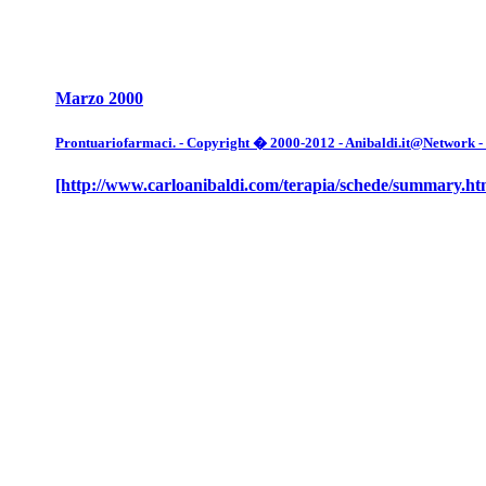
Marzo 2000
Prontuariofarmaci. - Copyright � 2000-2012 - Anibaldi.it@Network - Tut
[http://www.carloanibaldi.com/terapia/schede/summary.ht