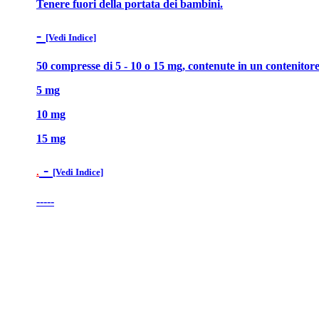
Tenere fuori della portata dei bambini.
-
[Vedi Indice]
50 compresse di 5 - 10 o 15 mg, contenute in un contenitore 
5 mg
10 mg
15 mg
-
.
[Vedi Indice]
-----