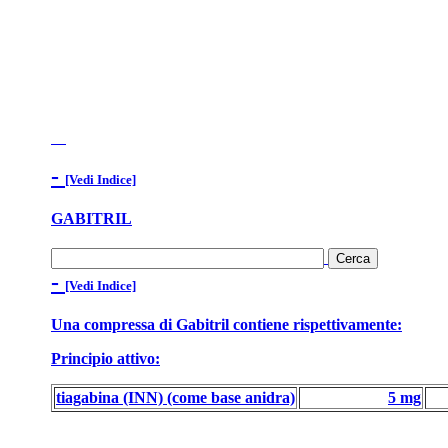
-
[Vedi Indice]
GABITRIL
-
[Vedi Indice]
Una compressa di Gabitril contiene rispettivamente:
Principio attivo:
tiagabina (INN) (come base anidra)
5 mg