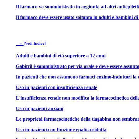
Il farmaco va somministrato in aggiunta ad altri antiepiletti
Il farmaco deve essere usato soltanto in adulti e bambini di
-
[Vedi Indice]
Adulti e bambini di età superiore a 12 anni
Gabitril è somministrato per via orale e deve essere assunto
In pazienti che non assumono farmaci enzimo-induttori la d
Uso in pazienti con insufficienza renale
L'insufficienza renale non modifica la farmacocinetica della
Uso in pazienti anziani
Le proprietà farmacocinetiche della tiagabina non sembrano 
Uso in pazienti con funzione epatica ridotta