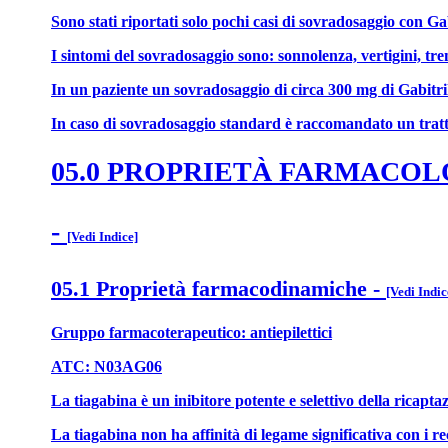
Sono stati riportati solo pochi casi di sovradosaggio con Gab
I sintomi del sovradosaggio sono: sonnolenza, vertigini, tre
In un paziente un sovradosaggio di circa 300 mg di Gabitril i
In caso di sovradosaggio standard è raccomandato un trat
05.0 PROPRIETÀ FARMACO
-
[Vedi Indice]
05.1 Proprietà farmacodinamiche
-
[Vedi Indic
Gruppo farmacoterapeutico: antiepilettici
ATC: N03AG06
La tiagabina è un inibitore potente e selettivo della ricapt
La tiagabina non ha affinità di legame significativa con i rec