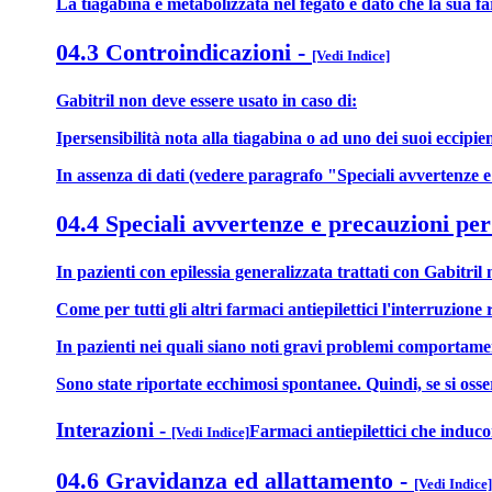
La tiagabina è metabolizzata nel fegato e dato che la sua f
04.3 Controindicazioni
-
[Vedi Indice]
Gabitril non deve essere usato in caso di:
Ipersensibilità nota alla tiagabina o ad uno dei suoi eccipi
In assenza di dati (vedere paragrafo "Speciali avvertenze e
04.4 Speciali avvertenze e precauzioni per
In pazienti con epilessia generalizzata trattati con Gabitri
Come per tutti gli altri farmaci antiepilettici l'interruzi
In pazienti nei quali siano noti gravi problemi comportament
Sono state riportate ecchimosi spontanee. Quindi, se si osse
Interazioni
-
Farmaci antiepilettici che induco
[Vedi Indice]
04.6 Gravidanza ed allattamento
-
[Vedi Indice]