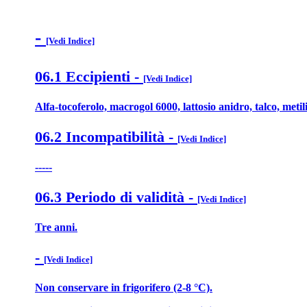
-
[Vedi Indice]
06.1 Eccipienti
-
[Vedi Indice]
Alfa-tocoferolo, macrogol 6000, lattosio anidro, talco, metil
06.2 Incompatibilità
-
[Vedi Indice]
-----
06.3 Periodo di validità
-
[Vedi Indice]
Tre anni.
-
[Vedi Indice]
Non conservare in frigorifero (2-8 °C).