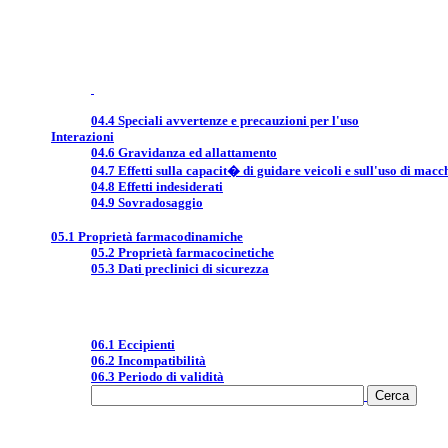
04.4 Speciali avvertenze e precauzioni per l'uso
Interazioni
04.6 Gravidanza ed allattamento
04.7 Effetti sulla capacit� di guidare veicoli e sull'uso di macc
04.8 Effetti indesiderati
04.9 Sovradosaggio
05.1 Proprietà farmacodinamiche
05.2 Proprietà farmacocinetiche
05.3 Dati preclinici di sicurezza
06.1 Eccipienti
06.2 Incompatibilità
06.3 Periodo di validità