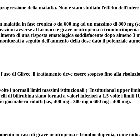
a progressione della malattia. Non è stato studiato l'effetto dell'in
n malattia in fase cronica o da 600 mg ad un massimo di 800 mg (so
i reazioni avverse al farmaco e grave neutropenia o trombocitopenia 
nimento di una risposta ematologica soddisfacente dopo almeno 3 me
nitorati a seguito dell'aumento della dose dato il potenziale aumen
so di Glivec, il trattamento deve essere sospeso fino alla risoluzio
 volte i normali limiti massimi istituzionali ("Institutional upper li
lli di bilirubina siano tornati a valori inferiori a 1,5 volte i limiti I
 giornaliero ridotti (i.e., 400 mg - 300 mg o 600 mg - 400 mg).
amento in caso di grave neutropenia e trombocitopenia, come indica