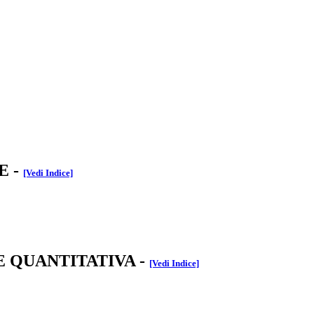
E
-
[Vedi Indice]
E QUANTITATIVA
-
[Vedi Indice]