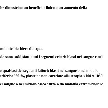
e che dimostrino un beneficio clinico o un aumento della
bondante bicchiere d’acqua.
ono soddisfatti tutti i seguenti criteri: blasti nel sangue e nel
 qualsiasi dei seguenti fattori: blasti nel sangue o nel midollo
9
riferico ³20 %, piastrine non correlate alla terapia <100 x 10
/l.
i nel sangue o nel midollo osseo ³30% o da malattia extramidollare