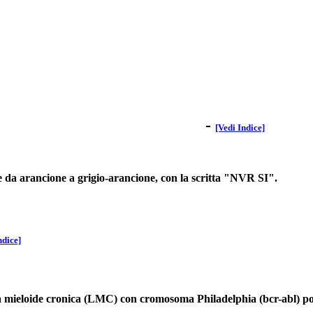
-
[Vedi Indice]
re da arancione a grigio-arancione, con la scritta "NVR SI".
ndice]
ia mieloide cronica (LMC) con cromosoma Philadelphia (bcr-abl) posi