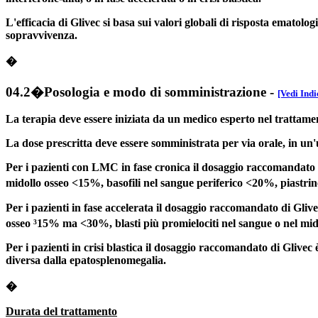
L'efficacia di Glivec si basa sui valori globali di risposta ematol
sopravvivenza.
�
04.2�Posologia e modo di somministrazione
-
[Vedi Indi
La terapia deve essere iniziata da un medico esperto nel trattam
La dose prescritta deve essere somministrata per via orale, in u
Per i pazienti con LMC in fase cronica il dosaggio raccomandato di 
midollo osseo <15%, basofili nel sangue periferico <20%, piastri
Per i pazienti in fase accelerata il dosaggio raccomandato di Glivec
osseo ³15% ma <30%, blasti più promielociti nel sangue o nel midol
Per i pazienti in crisi blastica il dosaggio raccomandato di Glivec
diversa dalla epatosplenomegalia.
�
Durata del trattamento