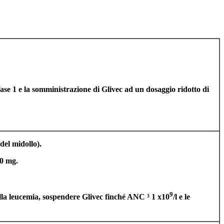
a fase 1 e la somministrazione di Glivec ad un dosaggio ridotto di
del midollo).
00 mg.
9
 alla leucemia, sospendere Glivec finché ANC ³ 1 x10
/l e le