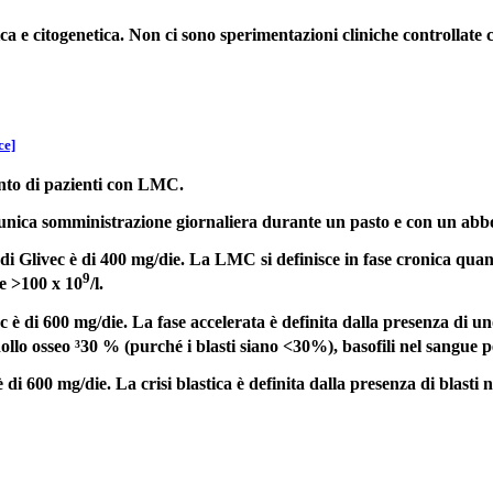
ogica e citogenetica. Non ci sono sperimentazioni cliniche controllat
ce]
ento di pazienti con LMC.
n'unica somministrazione giornaliera durante un pasto e con un ab
Glivec è di 400 mg/die. La LMC si definisce in fase cronica quando s
9
ne >100 x 10
/l.
 è di 600 mg/die. La fase accelerata è definita dalla presenza di uno
lo osseo ³30 % (purché i blasti siano <30%), basofili nel sangue pe
 è di 600 mg/die. La crisi blastica è definita dalla presenza di blast