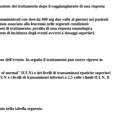
terruzione del trattamento dopo il raggiungimento di una risposta
mministrati con dosi da 400 mg due volte al giorno) nei pazienti
non associata alla leucemia nelle seguenti condizioni:
si di trattamento; perdita di una risposta ematologica
to di incidenza degli eventi avversi a dosaggi superiori.
ne dell’evento. In seguito il trattamento può essere ripreso in
mit of normal" IULN) o dei livelli di transaminasi epatiche superiori
ULN e i livelli di transaminasi inferiori a 2,5 volte i limiti IULN. Il
to nella tabella seguente.