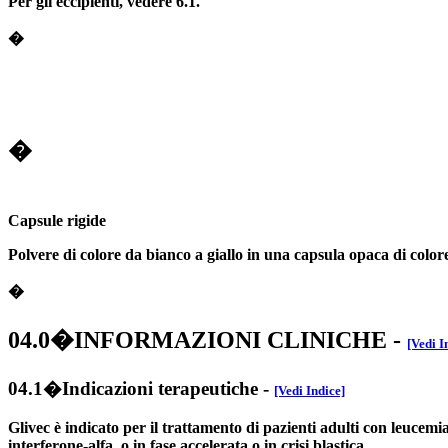
Per gli eccipienti, vedere 6.1.
�
�
Capsule rigide
Polvere di colore da bianco a giallo in una capsula opaca di colo
�
04.0�INFORMAZIONI CLINICHE
-
[Vedi I
04.1�Indicazioni terapeutiche
-
[Vedi Indice]
Glivec è indicato per il trattamento di pazienti adulti con leucem
interferone-alfa, o in fase accelerata o in crisi blastica.