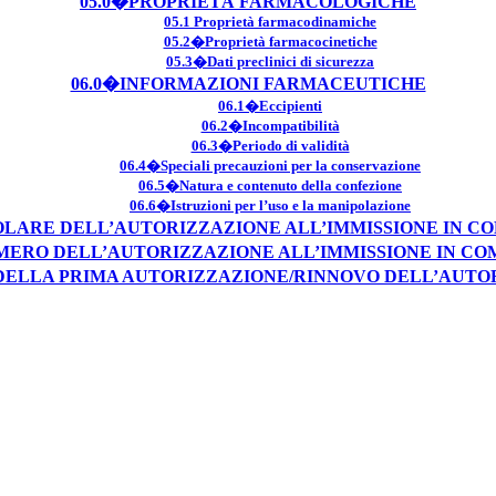
05.0�PROPRIETÀ FARMACOLOGICHE
05.1 Proprietà farmacodinamiche
05.2�Proprietà farmacocinetiche
05.3�Dati preclinici di sicurezza
06.0�INFORMAZIONI FARMACEUTICHE
06.1�Eccipienti
06.2�Incompatibilità
06.3�Periodo di validità
06.4�Speciali precauzioni per la conservazione
06.5�Natura e contenuto della confezione
06.6�Istruzioni per l’uso e la manipolazione
OLARE DELL’AUTORIZZAZIONE ALL’IMMISSIONE IN 
MERO DELL’AUTORIZZAZIONE ALL’IMMISSIONE IN C
 DELLA PRIMA AUTORIZZAZIONE/RINNOVO DELL’AUTO