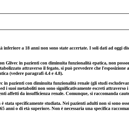
tà inferiore a 18 anni non sono state accertate. I soli dati ad oggi dis
i con Glivec in pazienti con diminuita funzionalità epatica, non pos
bolizzato attraverso il fegato, si può prevedere che l'esposizione 
atica (vedere paragrafi 4.4 e 4.8).
ec in pazienti con diminuita funzionalità renale (gli studi escludeva
ed i suoi metaboliti non sono significativamente escreti attraverso i
ti affetti da insufficienza renale. Comunque, si raccomanda cautela
è stata specificamente studiata. Nei pazienti adulti non si sono osse
 65 anni o di età superiore. Non è necessaria una specifica raccoman