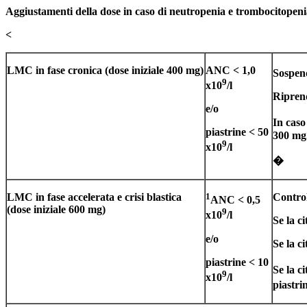
Aggiustamenti della dose in caso di neutropenia e trombocitopen
<
LMC in fase cronica (dose iniziale 400 mg)
ANC < 1,0
Sospend
9
x10
/l
Riprend
e/o
In caso
piastrine < 50
300 mg
9
x10
/l
�
LMC in fase accelerata e crisi blastica
1
Control
ANC < 0,5
(dose iniziale 600 mg)
9
x10
/l
Se la c
e/o
Se la c
piastrine < 10
Se la c
9
x10
/l
piastri