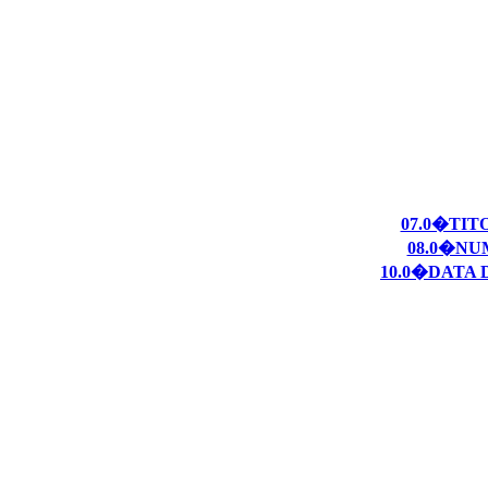
07.0�TIT
08.0�NU
10.0�DATA