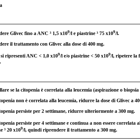
ia
9
9
ere Glivec fino a ANC ³ 1,5 x10
/l e piastrine ³ 75 x10
/l.
ere il trattamento con Glivec alla dose di 400 mg.
9
9
 si ripresenti ANC < 1,0 x10
/l e/o piastrine < 50 x10
/l, ripetere l
.
lare se la citopenia è correlata alla leucemia (aspirazione o biopsia 
itopenia non è correlata alla leucemia, ridurre la dose di Glivec a 4
itopenia persiste per 2 settimane, ridurre ulteriormente a 300 mg.
itopenia persiste per 4 settimane e continua a non essere correlata
9
ne ³ 20 x10
/l, quindi riprendere il trattamento a 300 mg.