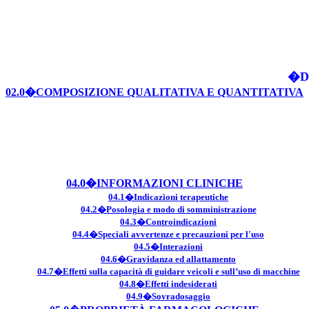
�D
02.0�COMPOSIZIONE QUALITATIVA E QUANTITATIVA
04.0�INFORMAZIONI CLINICHE
04.1�Indicazioni terapeutiche
04.2�Posologia e modo di somministrazione
04.3�Controindicazioni
04.4�Speciali avvertenze e precauzioni per l'uso
04.5�Interazioni
04.6�Gravidanza ed allattamento
04.7�Effetti sulla capacità di guidare veicoli e sull’uso di macchine
04.8�Effetti indesiderati
04.9�Sovradosaggio