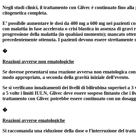
Negli studi clinici, il trattamento con Glivec è continuato fino all
citogenetica completa.
E’ possibile aumentare le dosi da 400 mg a 600 mg nei pazienti co
con malattia in fase accelerata o crisi blastica in assenza di grav
progressione della malattia (in qualsiasi momento); mancato otte
precedentemente ottenuta. I pazienti devono essere strettamente mo
�
Reazioni avverse non ematologiche
Se dovesse presentarsi una reazione avversa non ematologica con l'u
modo appropriato, a seconda della gravità iniziale dell’evento.
Se si verificano innalzamenti dei livelli di bilirubina superiori a 3
a 5 volte i limiti IULN, Glivec deve essere sospeso fintanto che i live
trattamento con Glivec potrebbe essere continuato con un dosaggio
�
Reazioni avverse ematologiche
Si raccomanda una riduzione della dose o l’interruzione del tratt