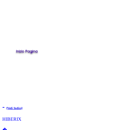
-
[Vedi Indice]
HIBERIX
�