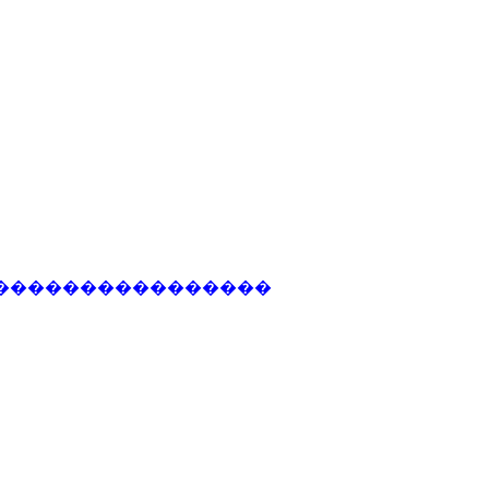
�����������������