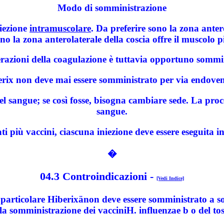
Modo di somministrazione
niezione
intramuscolare
. Da preferire sono la zona antero
 la zona anterolaterale della coscia offre il muscolo p
razioni della coagulazione è tuttavia opportuno sommin
rix non deve mai essere somministrato per via endove
del sangue; se così fosse, bisogna cambiare sede. La pro
sangue.
i più vaccini, ciascuna iniezione deve essere eseguita in
�
04.3 Controindicazioni
-
[Vedi Indice]
n particolare Hiberixänon deve essere somministrato a so
la somministrazione dei vacciniH. influenzae b o del tos