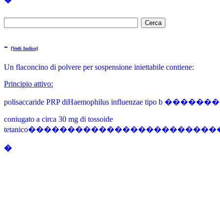
-
[Vedi Indice]
Un flaconcino di polvere per sospensione iniettabile contiene:
Principio attivo:
polisaccaride PRP diHaemophilus influenzae t
coniugato a circa 30 mg di tossoide
tetanico���������������������
�