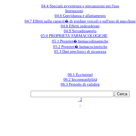
04.4 Speciali avvertenze e precauzioni per l'uso
Interazioni
04.6 Gravidanza e allattamento
04.7 Effetti sulla capacit� di guidare veicoli e sull'uso di macchine
04.8 Effetti indesiderati
04.9 Sovradosaggio
05.0 PROPRIETA' FARMACOLOGICHE
05.1 Propriet� farmacodinamiche
05.2 Propriet� farmacocinetiche
05.3 Dati preclinici di sicurezza
06.1 Eccipienti
06.2 Incompatibilità
06.3 Periodo di validità
_2
.