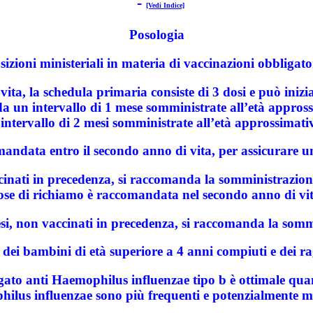
-
[Vedi Indice]
Posologia
sizioni ministeriali in materia di vaccinazioni obbligat
ita, la schedula primaria consiste di 3 dosi e può iniziar
da un intervallo di 1 mese somministrate all’età appross
intervallo di 2 mesi somministrate all’età approssimativ
andata entro il secondo anno di vita, per assicurare u
inati in precedenza, si raccomanda la somministrazione
ose di richiamo è raccomandata nel secondo anno di vit
si, non vaccinati in precedenza, si raccomanda la sommi
 dei bambini di età superiore a 4 anni compiuti e dei 
to anti Haemophilus influenzae tipo b è ottimale quand
hilus influenzae sono più frequenti e potenzialmente mo