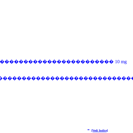
ipo b ������������������������������� 10 mg
������������������������������
-
[Vedi Indice]