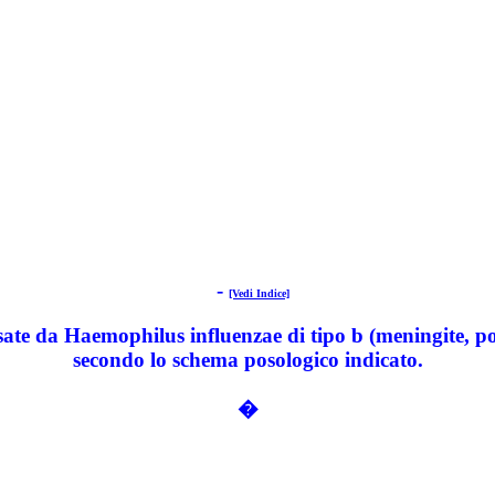
-
[Vedi Indice]
 da Haemophilus influenzae di tipo b (meningite, polmonit
secondo lo schema posologico indicato.
�