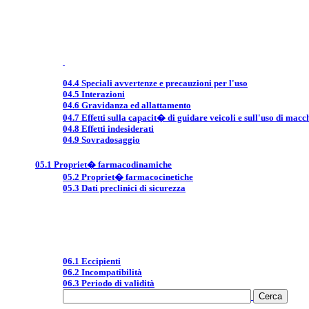
04.4 Speciali avvertenze e precauzioni per l'uso
04.5 Interazioni
04.6 Gravidanza ed allattamento
04.7 Effetti sulla capacit� di guidare veicoli e sull'uso di macc
04.8 Effetti indesiderati
04.9 Sovradosaggio
05.1 Propriet� farmacodinamiche
05.2 Propriet� farmacocinetiche
05.3 Dati preclinici di sicurezza
06.1 Eccipienti
06.2 Incompatibilità
06.3 Periodo di validità