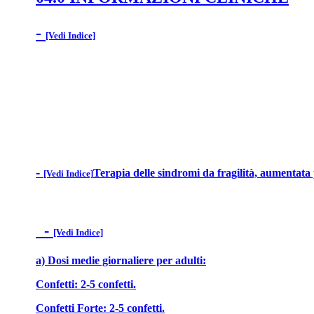
-
[Vedi Indice]
-
Terapia delle sindromi da fragilità, aumentata 
[Vedi Indice]
-
[Vedi Indice]
a) Dosi medie giornaliere per adulti:
Confetti: 2-5 confetti.
Confetti Forte: 2-5 confetti.