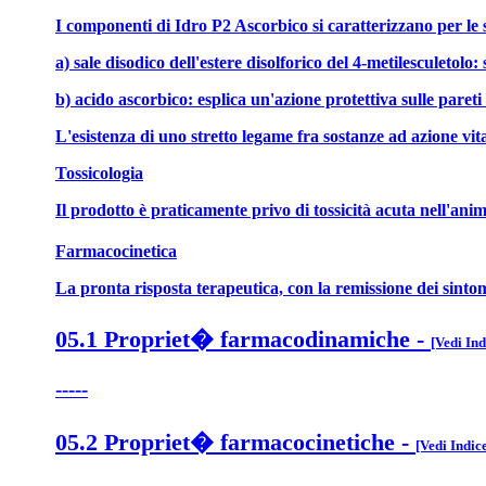
I componenti di Idro P2 Ascorbico si caratterizzano per le s
a) sale disodico dell'estere disolforico del 4-metilesculetolo
b) acido ascorbico: esplica un'azione protettiva sulle pareti
L'esistenza di uno stretto legame fra sostanze ad azione vi
Tossicologia
Il prodotto è praticamente privo di tossicità acuta nell'an
Farmacocinetica
La pronta risposta terapeutica, con la remissione dei sintomi
05.1 Propriet� farmacodinamiche
-
[Vedi Ind
-----
05.2 Propriet� farmacocinetiche
-
[Vedi Indic