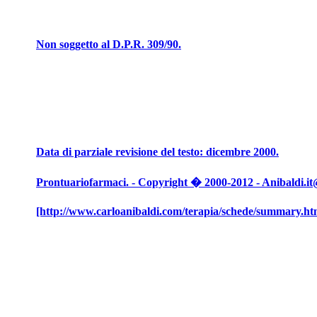
Non soggetto al D.P.R. 309/90.
Data di parziale revisione del testo: dicembre 2000.
Prontuariofarmaci. - Copyright � 2000-2012 - Anibaldi.it@N
[http://www.carloanibaldi.com/terapia/schede/summary.ht