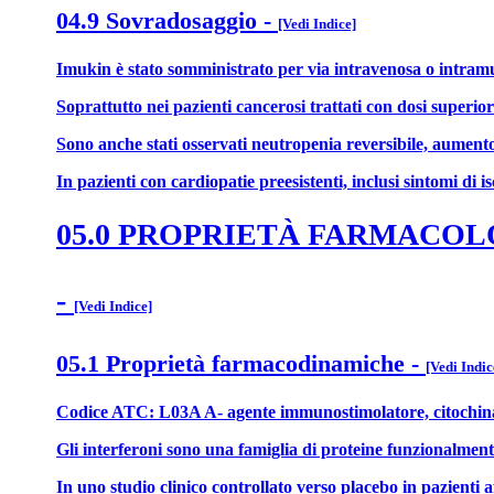
04.9 Sovradosaggio
-
[Vedi Indice]
Imukin è stato somministrato per via intravenosa o intramus
Soprattutto nei pazienti cancerosi trattati con dosi superior
Sono anche stati osservati neutropenia reversibile, aumento d
In pazienti con cardiopatie preesistenti, inclusi sintomi di 
05.0 PROPRIETÀ FARMACO
-
[Vedi Indice]
05.1 Proprietà farmacodinamiche
-
[Vedi Indic
Codice ATC: L03A A- agente immunostimolatore, citochin
Gli interferoni sono una famiglia di proteine funzionalment
In uno studio clinico controllato verso placebo in pazienti 