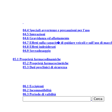
04.4 Speciali avvertenze e precauzioni per l'uso
04.5 Interazioni
04.6 Gravidanza ed allattamento
04.7 Effetti sulla capacit� di guidare veicoli e sull'uso di macc
04.8 Effetti indesiderati
04.9 Sovradosaggio
05.1 Proprietà farmacodinamiche
05.2 Proprietà farmacocinetiche
05.3 Dati preclinici di sicurezza
06.1 Eccipienti
06.2 Incompatibilità
06.3 Periodo di validità