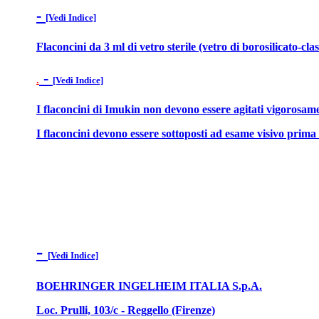
-
[Vedi Indice]
Flaconcini da 3 ml di vetro sterile (vetro di borosilicato-cl
-
.
[Vedi Indice]
I flaconcini di Imukin non devono essere agitati vigorosam
I flaconcini devono essere sottoposti ad esame visivo prima 
-
[Vedi Indice]
BOEHRINGER INGELHEIM ITALIA S.p.A.
Loc. Prulli, 103/c - Reggello (Firenze)