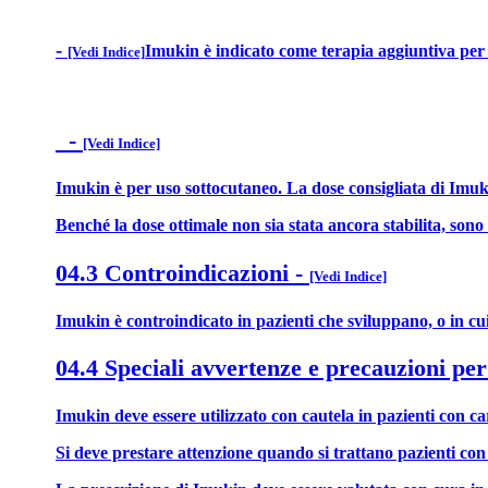
-
Imukin è indicato come terapia aggiuntiva per l
[Vedi Indice]
-
[Vedi Indice]
Imukin è per uso sottocutaneo. La dose consigliata di Imukin
Benché la dose ottimale non sia stata ancora stabilita, sono 
04.3 Controindicazioni
-
[Vedi Indice]
Imukin è controindicato in pazienti che sviluppano, o in cui
04.4 Speciali avvertenze e precauzioni per
Imukin deve essere utilizzato con cautela in pazienti con car
Si deve prestare attenzione quando si trattano pazienti con