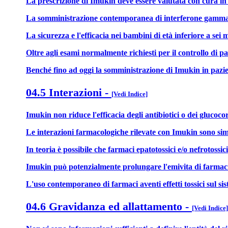
La prescrizione di Imukin deve essere valutata con cura in p
La somministrazione contemporanea di interferone gamma-1b e
La sicurezza e l'efficacia nei bambini di età inferiore a sei 
Oltre agli esami normalmente richiesti per il controllo di p
Benché fino ad oggi la somministrazione di Imukin in pazien
04.5 Interazioni
-
[Vedi Indice]
Imukin non riduce l'efficacia degli antibiotici o dei glucoco
Le interazioni farmacologiche rilevate con Imukin sono simili
In teoria è possibile che farmaci epatotossici e/o nefrotossi
Imukin può potenzialmente prolungare l'emivita di farmaci
L'uso contemporaneo di farmaci aventi effetti tossici sul si
04.6 Gravidanza ed allattamento
-
[Vedi Indice]