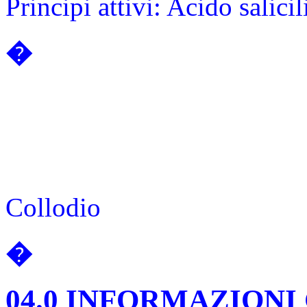
Principi attivi: Acido salici
�
Collodio
�
04.0 INFORMAZIONI