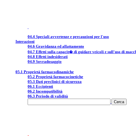
04.4 Speciali avvertenze e precauzioni per l'uso
Interazioni
04.6 Gravidanza ed allattamento
04.7 Effetti sulla capacit� di guidare veicoli e sull'uso di macc
04.8 Effetti indesiderati
04.9 Sovradosaggio
05.1 Proprietà farmacodinamiche
05.2 Proprietà farmacocinetiche
05.3 Dati preclinici di sicurezza
06.1 Eccipienti
06.2 Incompatibilità
06.3 Periodo di validità
.