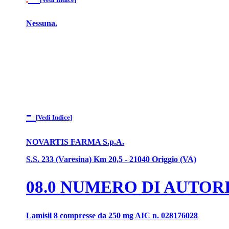
Nessuna.
-
[Vedi Indice]
NOVARTIS FARMA S.p.A.
S.S. 233 (Varesina) Km 20,5 - 21040 Origgio (VA)
08.0 NUMERO DI AUTO
Lamisil 8 compresse da 250 mg AIC n. 028176028