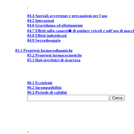
04.4 Speciali avvertenze e precauzioni per l'uso
04.5 Interazioni
04.6 Gravidanza ed allattamento
04.7 Effetti sulla capacit� di guidare veicoli e sull'uso di macc
04.8 Effetti indesiderati
04.9 Sovradosaggio
05.1 Proprietà farmacodinamiche
05.2 Proprietà farmacocinetiche
05.3 Dati preclinici di sicurezza
06.1 Eccipienti
06.2 Incompatibilità
06.3 Periodo di validità
.