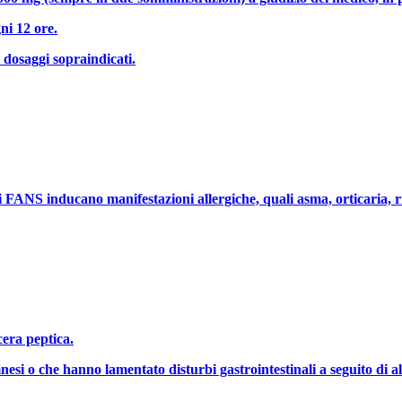
ni 12 ore.
 dosaggi sopraindicati.
ltri FANS inducano manifestazioni allergiche, quali asma, orticaria, ri
cera peptica.
mnesi o che hanno lamentato disturbi gastrointestinali a seguito di a
.