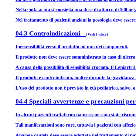
Nella gotta acuta si consiglia una dose di attacco di 500 mg
Nel trattamento di pazienti anziani la posologia deve esser
04.3 Controindicazioni
-
[Vedi Indice]
Ipersensibilità verso il prodotto od uno dei componenti.
Il prodotto non deve essere somministrato in caso di ulcera 
A causa della possibilità di sensibilità crociata, Il Leniartri
Il prodotto è controindicato, inoltre durante la gravidanza 
L'uso del prodotto non è previsto in età pediatrica, salvo, a 
04.4 Speciali avvertenze e precauzioni per
In alcuni pazienti trattati con naprossene sono state risco
Tali manifestazioni sono rare, tuttavia i pazienti con affezi
Analoga cautela deve essere adottata nel trattamento di paz