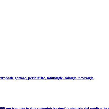
tropatie gottose, periartrite, lombalgie, mialgie, nevralgie.
1000 mg (sempre in due somministrazioni) a giudizio del medico, in pa