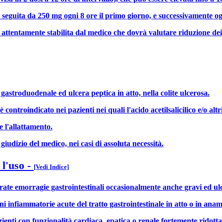
, seguita da 250 mg ogni 8 ore il primo giorno, e successivamente og
e attentamente stabilita dal medico che dovrà valutare riduzione dei
gastroduodenale ed ulcera peptica in atto, nella colite ulcerosa.
l è controindicato nei pazienti nei quali l'acido acetilsalicilico e/o a
e l'allattamento.
giudizio del medico, nei casi di assoluta necessità.
 l'uso
-
[Vedi Indice]
ntrate emorragie gastrointestinali occasionalmente anche gravi ed ul
oni infiammatorie acute del tratto gastrointestinale in atto o in ana
ienti con funzionalità cardiaca, epatica o renale fortemente ridotta