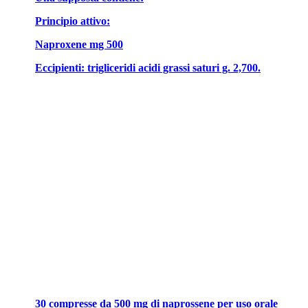
Principio attivo:
Naproxene mg 500
Eccipienti: trigliceridi acidi grassi saturi g. 2,700.
30 compresse da 500 mg di naprossene per uso orale