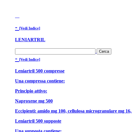
-
[Vedi Indice]
LENIARTRIL
-
[Vedi Indice]
Leniartril 500 compresse
Una compressa contiene:
Principio attivo:
Naproxene mg 500
Eccipienti: amido mg 100, cellulosa microgranulare mg 16, 
Leniartril 500 supposte
Una supposta contiene: