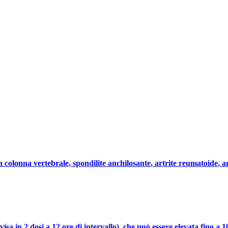
la colonna vertebrale, spondilite anchilosante, artrite reumatoide, ar
isa in 2 dosi a 12 ore di intervallo), che può essere elevata fino a 