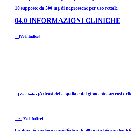
10 supposte da 500 mg di naprossene per uso rettale
04.0 INFORMAZIONI CLINICHE
-
[Vedi Indice]
-
Artrosi della spalla e del ginocchio, artrosi del
[Vedi Indice]
-
[Vedi Indice]
La dose giornaliera consigliata è di 500 mg al giorno (suddiv