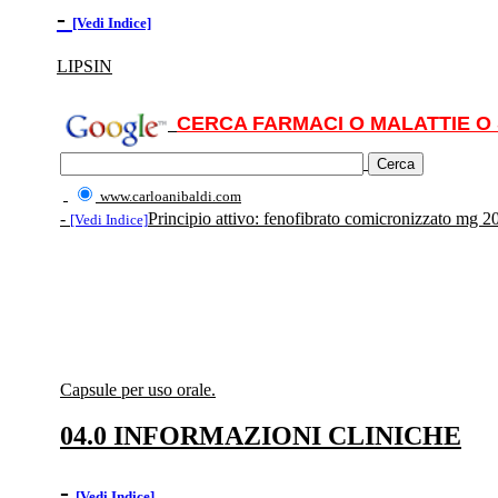
-
[Vedi Indice]
LIPSIN
CERCA FARMACI O MALATTIE O 
www.carloanibaldi.com
-
Principio attivo: fenofibrato comicronizzato mg 2
[Vedi Indice]
Capsule per uso orale.
04.0 INFORMAZIONI CLINICHE
-
[Vedi Indice]