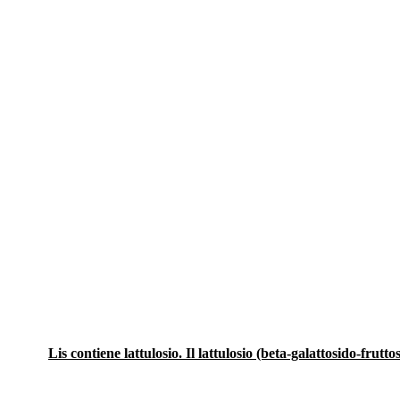
Lis contiene lattulosio. Il lattulosio (beta-galattosido-frut