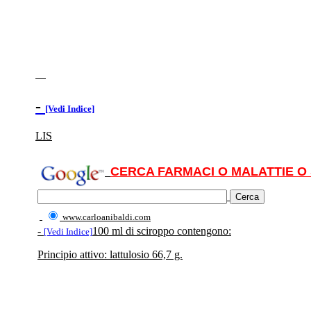
-
[Vedi Indice]
LIS
CERCA FARMACI O MALATTIE O 
www.carloanibaldi.com
-
100 ml di sciroppo contengono:
[Vedi Indice]
Principio attivo: lattulosio 66,7 g.