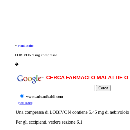
-
[Vedi Indice]
LOBIVON 5 mg compresse
�
CERCA FARMACI O MALATTIE O 
www.carloanibaldi.com
-
[Vedi Indice]
Una compressa di LOBIVON contiene 5,45 mg di nebivololo clo
Per gli eccipienti, vedere sezione 6.1