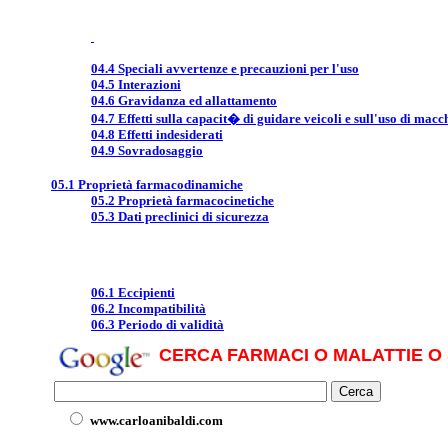
04.4 Speciali avvertenze e precauzioni per l'uso
04.5 Interazioni
04.6 Gravidanza ed allattamento
04.7 Effetti sulla capacit� di guidare veicoli e sull'uso di macc
04.8 Effetti indesiderati
04.9 Sovradosaggio
05.1 Proprietà farmacodinamiche
05.2 Proprietà farmacocinetiche
05.3 Dati preclinici di sicurezza
06.1 Eccipienti
06.2 Incompatibilità
06.3 Periodo di validità
CERCA FARMACI O MALATTIE O 
www.carloanibaldi.com