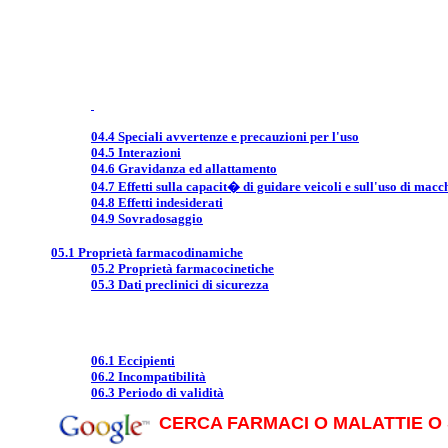
04.4 Speciali avvertenze e precauzioni per l'uso
04.5 Interazioni
04.6 Gravidanza ed allattamento
04.7 Effetti sulla capacit� di guidare veicoli e sull'uso di macc
04.8 Effetti indesiderati
04.9 Sovradosaggio
05.1 Proprietà farmacodinamiche
05.2 Proprietà farmacocinetiche
05.3 Dati preclinici di sicurezza
06.1 Eccipienti
06.2 Incompatibilità
06.3 Periodo di validità
CERCA FARMACI O MALATTIE O 