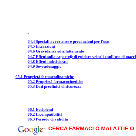
04.4 Speciali avvertenze e precauzioni per l'uso
04.5 Interazioni
04.6 Gravidanza ed allattamento
04.7 Effetti sulla capacit� di guidare veicoli e sull'uso di macc
04.8 Effetti indesiderati
04.9 Sovradosaggio
05.1 Proprietà farmacodinamiche
05.2 Proprietà farmacocinetiche
05.3 Dati preclinici di sicurezza
06.1 Eccipienti
06.2 Incompatibilità
06.3 Periodo di validità
CERCA FARMACI O MALATTIE O 