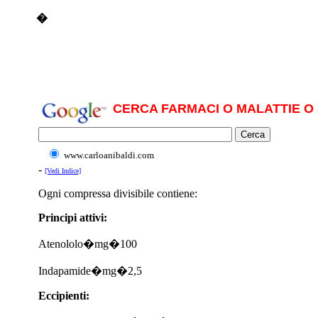
�
CERCA FARMACI O MALATTIE O 
www.carloanibaldi.com
-
[Vedi Indice]
Ogni compressa divisibile contiene:
Principi attivi:
Atenololo�mg�100
Indapamide�mg�2,5
Eccipienti: