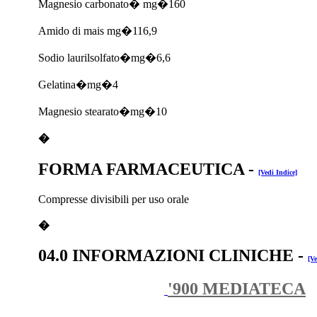
Magnesio carbonato� mg�160
Amido di mais mg�116,9
Sodio laurilsolfato�mg�6,6
Gelatina�mg�4
Magnesio stearato�mg�10
�
FORMA FARMACEUTICA
-
[Vedi Indice]
Compresse divisibili per uso orale
�
04.0 INFORMAZIONI CLINICHE
-
[Ve
'900 MEDIATECA