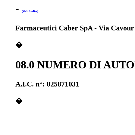
-
[Vedi Indice]
Farmaceutici Caber SpA - Via Cavour
�
08.0 NUMERO DI AUT
A.I.C. n°: 025871031
�