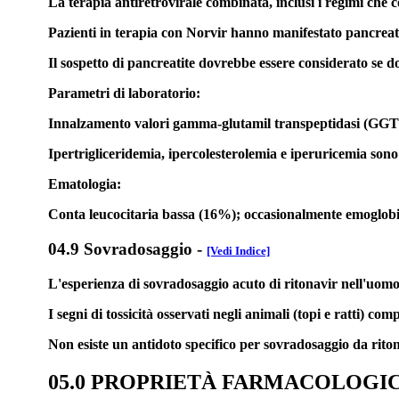
La terapia antiretrovirale combinata, inclusi i regimi che c
Pazienti in terapia con Norvir hanno manifestato pancreatit
Il sospetto di pancreatite dovrebbe essere considerato se d
Parametri di laboratorio:
Innalzamento valori gamma-glutamil transpeptidasi (GGT) (12
Ipertrigliceridemia, ipercolesterolemia e iperuricemia sono 
Ematologia:
Conta leucocitaria bassa (16%); occasionalmente emoglobina b
04.9 Sovradosaggio
-
[Vedi Indice]
L'esperienza di sovradosaggio acuto di ritonavir nell'uomo 
I segni di tossicità osservati negli animali (topi e ratti) co
Non esiste un antidoto specifico per sovradosaggio da ritona
05.0 PROPRIETÀ FARMACOLOGI