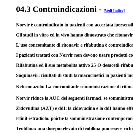
04.3 Controindicazioni
-
[Vedi Indice]
Norvir è controindicato in pazienti con accertata ipersensib
Gli studi in vitro ed in vivo hanno dimostrato che ritonav
L'uso concomitante di ritonavir e rifabutina è controindica
I pazienti trattati con Norvir non devono usare prodotti co
Rifabutina ed il suo metabolita attivo 25-O-desacetil-rifab
Saquinavir: risultati di studi farmacocinetici in pazienti 
Ketoconazolo: La concomitante somministrazione di ritonav
Norvir riduce la AUC dei seguenti farmaci, se somminist
Zidovudina (AZT) e ddI: la zidovudina e la ddI hanno effett
Etinil-estradiolo: poiché la somministrazione contemporanea
Teofillina: una dosepiù elevata di teofillina può essere ric