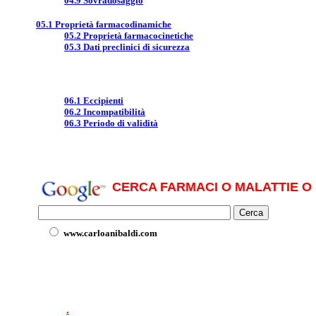
04.9 Sovradosaggio
05.1 Proprietà farmacodinamiche
05.2 Proprietà farmacocinetiche
05.3 Dati preclinici di sicurezza
06.1 Eccipienti
06.2 Incompatibilità
06.3 Periodo di validità
CERCA FARMACI O MALATTIE O 
www.carloanibaldi.com
.