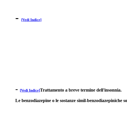
-
[Vedi Indice]
-
Trattamento a breve termine dell'insonnia.
[Vedi Indice]
Le benzodiazepine o le sostanze simil-benzodiazepiniche so