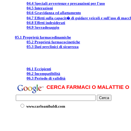
04.4 Speciali avvertenze e precauzioni per l'uso
04.5 Interazioni
04.6 Gravidanza ed allattamento
04.7 Effetti sulla capacit� di guidare veicoli e sull'uso di macc
04.8 Effetti indesiderati
04.9 Sovradosaggio
05.1 Proprietà farmacodinamiche
05.2 Proprietà farmacocinetiche
05.3 Dati preclinici di sicurezza
06.1 Eccipienti
06.2 Incompatibilità
06.3 Periodo di validità
CERCA FARMACI O MALATTIE O 
www.carloanibaldi.com