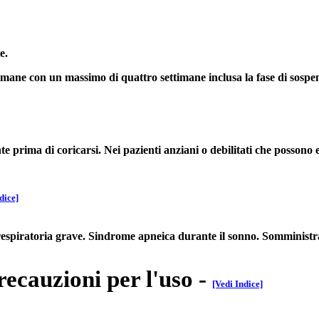
e.
imane con un massimo di quattro settimane inclusa la fase di sospens
rima di coricarsi. Nei pazienti anziani o debilitati che possono es
dice]
a respiratoria grave. Sindrome apneica durante il sonno. Somminist
recauzioni per l'uso
-
[Vedi Indice]