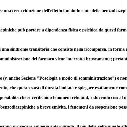
e una certa riduzione dell'effetto ipnoinducente delle benzodiazepi
piniche può portare a dipendenza fisica e psichica da questi farmaci.
i una sindrome transitoria che consiste nella ricomparsa, in forma
somministrazione del farmaco viene interrotta bruscamente; pertant
le (v. anche Sezione "Posologia e modo di somministrazione") e non 
amento, che questo sarà di durata limitata e spiegare esattamente co
 possibilità che si verifichino fenomeni rebound, riducendo così al 
benzodiazepiniche a breve emivita, i fenomeni da sospensione possano
sono provocare amnesia anterograda. Il più delle volte questo effett