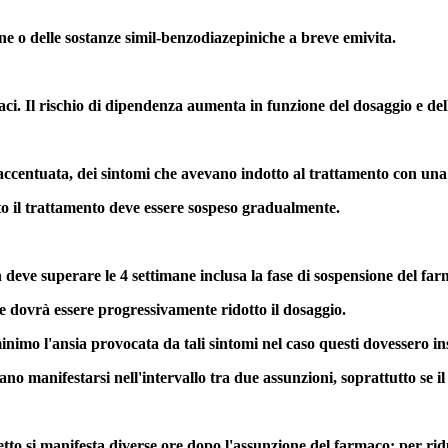
ne o delle sostanze simil-benzodiazepiniche a breve emivita.
 Il rischio di dipendenza aumenta in funzione del dosaggio e della du
 accentuata, dei sintomi che avevano indotto al trattamento con un
o il trattamento deve essere sospeso gradualmente.
deve superare le 4 settimane inclusa la fase di sospensione del far
me dovrà essere progressivamente ridotto il dosaggio.
minimo l'ansia provocata da tali sintomi nel caso questi dovessero i
 manifestarsi nell'intervallo tra due assunzioni, soprattutto se il 
o si manifesta diverse ore dopo l'assunzione del farmaco; per ridurr