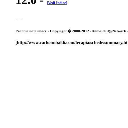
[Vedi Indice]
-----
Prontuariofarmaci. - Copyright � 2000-2012 - Anibaldi.it@Network - Tut
[http://www.carloanibaldi.com/terapia/schede/summary.h