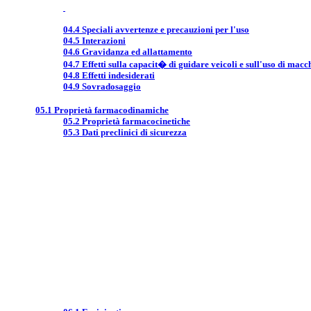
04.4 Speciali avvertenze e precauzioni per l'uso
04.5 Interazioni
04.6 Gravidanza ed allattamento
04.7 Effetti sulla capacit� di guidare veicoli e sull'uso di macc
04.8 Effetti indesiderati
04.9 Sovradosaggio
05.1 Proprietà farmacodinamiche
05.2 Proprietà farmacocinetiche
05.3 Dati preclinici di sicurezza